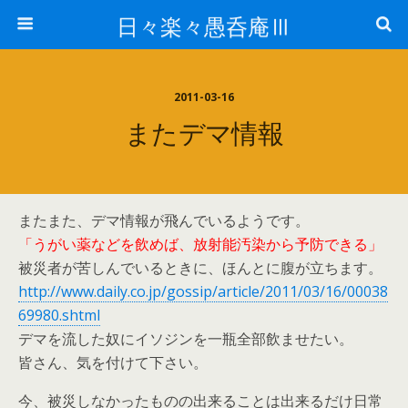
日々楽々愚呑庵Ⅲ
2011-03-16
またデマ情報
またまた、デマ情報が飛んでいるようです。
「うがい薬などを飲めば、放射能汚染から予防できる」
被災者が苦しんでいるときに、ほんとに腹が立ちます。
http://www.daily.co.jp/gossip/article/2011/03/16/00038
69980.shtml
デマを流した奴にイソジンを一瓶全部飲ませたい。
皆さん、気を付けて下さい。
今、被災しなかったものの出来ることは出来るだけ日常