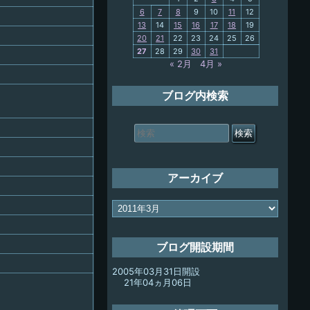
6
7
8
9
10
11
12
13
14
15
16
17
18
19
My-PC
20
21
22
23
24
25
26
27
28
29
30
31
放浪記
« 2月
4月 »
ブログ内検索
検
索
対
象:
アーカイブ
ア
ー
カ
イ
ブログ開設期間
ブ
2005年03月31日開設
21年04ヵ月06日