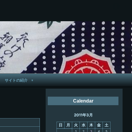
サイトの紹介
管理人へ連絡
Calendar
鉄道旅歴
2011年3月
PC略歴
日
月
火
水
木
金
土
PC歴
1
2
3
4
5