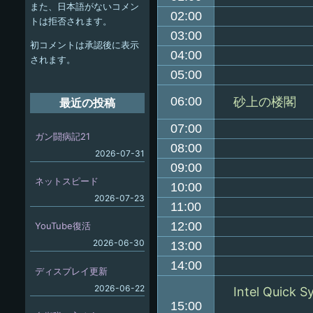
また、日本語がないコメン
ー
02:00
トは拒否されます。
シ
03:00
初コメントは承認後に表示
04:00
ョ
されます。
05:00
ン
06:00
砂上の楼閣
最近の投稿
07:00
ガン闘病記21
08:00
2026-07-31
09:00
ネットスピード
10:00
2026-07-23
11:00
12:00
YouTube復活
2026-06-30
13:00
14:00
ディスプレイ更新
2026-06-22
Intel Quick S
15:00