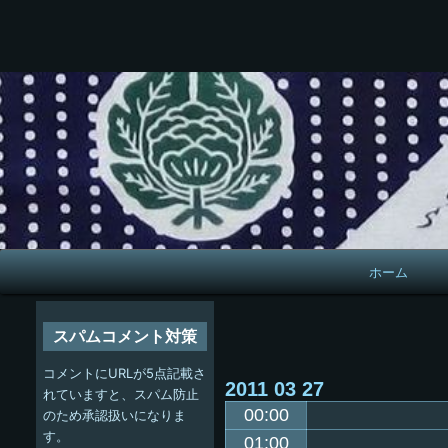
メ
ホーム
イ
ン
スパムコメント対策
ナ
コメントにURLが5点記載さ
2011
03
27
ビ
れていますと、スパム防止
00:00
のため承認扱いになりま
ゲ
す。
01:00