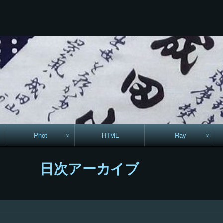
コ
Skip
Skip
Skip
Skip
Skip
Skip
Skip
Skip
Skip
ン
to
to
to
to
to
to
to
to
to
テ
TEXT-
RECENT-
RECENT-
LINKS-
CALENDAR-
SEARCH-
ARCHIVES-
CODEWIDGET-
META-
ン
22
POSTS-
COMMENTS-
13
12
7
5
5
8
ツ
3
9
へ
ス
キ
ッ
プ
Phot
HTML
Ray
駅からハイキング・
MML
日次アーカイブ
コースマップ
絵はがき
手拭いの旅