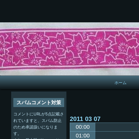
メ
ホーム
イ
ン
スパムコメント対策
ナ
コメントにURLが5点記載さ
2011
03
07
ビ
れていますと、スパム防止
00:00
のため承認扱いになりま
ゲ
す。
01:00