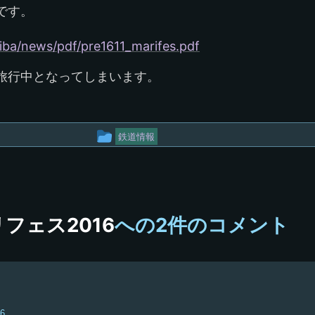
です。
hiba/news/pdf/pre1611_marifes.pdf
旅行中となってしまいます。
投
鉄道情報
稿
グ
ル
フェス2016
への2件のコメント
ー
プ
36