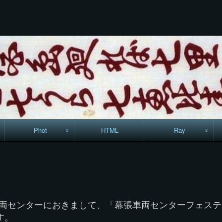
コ
ン
テ
ン
ツ
へ
ス
キ
ッ
プ
Phot
HTML
Ray
駅からハイキング・
MML
コースマップ
絵はがき
両センターにおきまして、「幕張車両センターフェスティ
手拭いの旅
す。