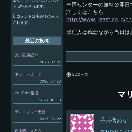
また、日本語がないコメン
ー
車両センターの無料公開日
トは拒否されます。
詳しくはこちら
シ
初コメントは承認後に表示
http://www.jreast.co.jp/c
ョ
されます。
管理人は残念ながら当日は
ン
最近の投稿
ガン闘病記21
2026-07-31
ネットスピード
22コース
2026-07-23
マリ
YouTube復活
2026-06-30
ディスプレイ更新
2026-06-22
呑兵衛あな
自衛隊に入ろう
2016-11-14 @ 20: