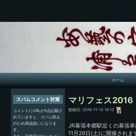
メ
ホーム
イ
ン
マリフェス2016
スパムコメント対策
ナ
愚
投稿日:
2016-11-13 16:12
コメントにURLが5点記載さ
呑
ビ
れていますと、スパム防止
のため承認扱いになりま
JR幕張本郷駅近くの幕張車
ゲ
す。
11月26日(土)に開催されま