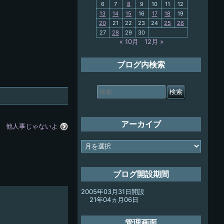
6
7
8
9
10
11
12
13
14
15
16
17
18
19
My-PC
20
21
22
23
24
25
26
27
28
29
30
放浪記
« 10月
12月 »
ブログ内検索
検
索
対
象:
アーカイブ
他人事じゃないよ
ア
ー
カ
イ
ブログ開設期間
ブ
2005年03月31日開設
21年04ヵ月06日
管理画面