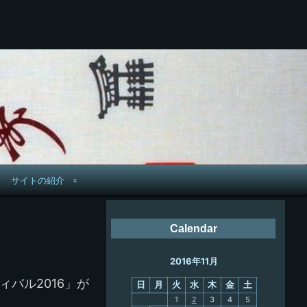
サイトの紹介
管理人へ連絡
Calendar
鉄道旅歴
2016年11月
PC略歴
バル2016」が
日
月
火
水
木
金
土
PC歴
1
2
3
4
5