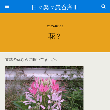
日々楽々愚呑庵Ⅲ
2005-07-08
花？
道端の草むらに咲いてました。