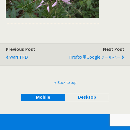
Previous Post
Next Post
WarFTPD
Firefox用Googleツールバー
Back to top
Mobile
Desktop