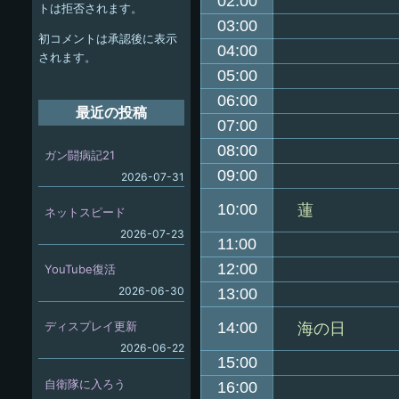
ー
02:00
トは拒否されます。
シ
03:00
初コメントは承認後に表示
04:00
ョ
されます。
05:00
ン
06:00
最近の投稿
07:00
08:00
ガン闘病記21
09:00
2026-07-31
10:00
蓮
ネットスピード
2026-07-23
11:00
12:00
YouTube復活
2026-06-30
13:00
ディスプレイ更新
14:00
海の日
2026-06-22
15:00
自衛隊に入ろう
16:00