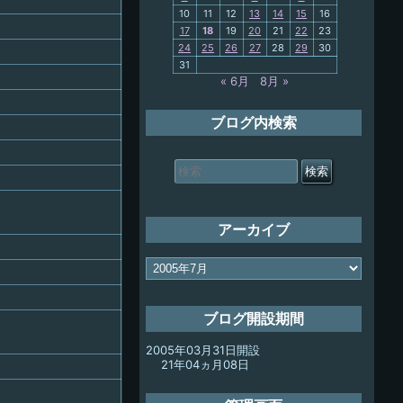
10
11
12
13
14
15
16
My-PC
17
18
19
20
21
22
23
24
25
26
27
28
29
30
放浪記
31
« 6月
8月 »
ブログ内検索
検
索
対
象:
アーカイブ
ア
ー
カ
イ
ブログ開設期間
ブ
2005年03月31日開設
21年04ヵ月08日