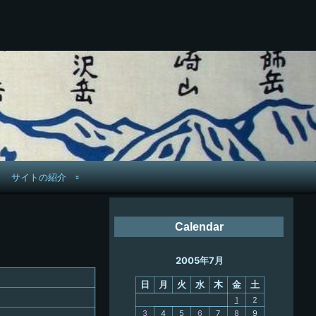
サイトの紹介
管理人へ連絡
Calendar
鉄道旅歴
2005年7月
PC略歴
日
月
火
水
木
金
土
PC歴
1
2
3
4
5
6
7
8
9