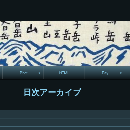
コ
Skip
Skip
Skip
Skip
Skip
Skip
Skip
Skip
Skip
ン
to
to
to
to
to
to
to
to
to
テ
TEXT-
RECENT-
RECENT-
LINKS-
CALENDAR-
SEARCH-
ARCHIVES-
CODEWIDGET-
META-
ン
22
POSTS-
COMMENTS-
13
12
7
5
5
8
ツ
3
9
へ
ス
キ
ッ
プ
Phot
HTML
Ray
駅からハイキング・
MML
日次アーカイブ
コースマップ
絵はがき
手拭いの旅