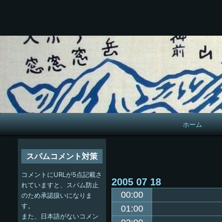
メ
ホーム
イ
ン
スパムコメント対策
ナ
コメントにURLが5点記載さ
2005
07
18
ビ
れていますと、スパム防止
00:00
のため承認扱いになりま
ゲ
す。
01:00
また、日本語がないコメン