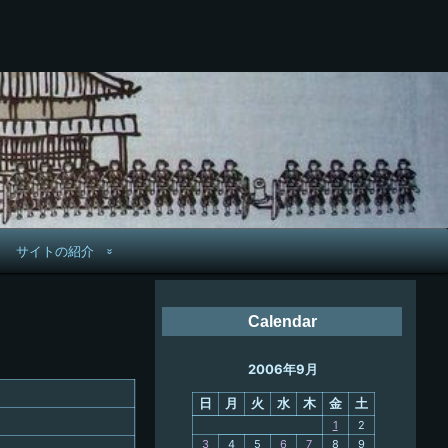
サイトの紹介
管理人へ連絡
Calendar
鉄道旅歴
2006年9月
PC略歴
日
月
火
水
木
金
土
PC歴
1
2
3
4
5
6
7
8
9