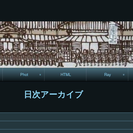
コ
Skip
Skip
Skip
Skip
Skip
Skip
Skip
Skip
Skip
ン
to
to
to
to
to
to
to
to
to
テ
TEXT-
RECENT-
RECENT-
LINKS-
CALENDAR-
SEARCH-
ARCHIVES-
CODEWIDGET-
META-
ン
22
POSTS-
COMMENTS-
13
12
7
5
5
8
ツ
3
9
へ
ス
キ
ッ
プ
Phot
HTML
Ray
駅からハイキング・
MML
日次アーカイブ
コースマップ
絵はがき
手拭いの旅