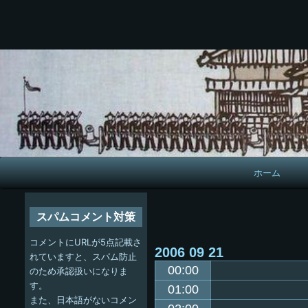
メ
ホーム
イ
ン
スパムコメント対策
ナ
コメントにURLが5点記載さ
2006
09
21
ビ
れていますと、スパム防止
00:00
のため承認扱いになりま
ゲ
す。
01:00
また、日本語がないコメン