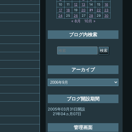
10
11
12
13
14
15
16
My-PC
17
18
19
20
21
22
23
24
25
26
27
28
29
30
放浪記
« 8月
10月 »
ブログ内検索
検
索
対
象:
アーカイブ
ア
ー
カ
イ
ブログ開設期間
ブ
2005年03月31日開設
21年04ヵ月07日
管理画面