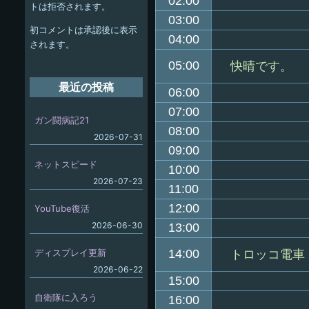
ー
02:00
トは拒否されます。
シ
03:00
初コメントは承認後に表示
04:00
ョ
されます。
05:00
快晴です。
ン
最近の投稿
06:00
07:00
ガン闘病記21
08:00
2026-07-31
09:00
ネットスピード
10:00
2026-07-23
11:00
12:00
YouTube復活
2026-06-30
13:00
ディスプレイ更新
14:00
トロッコ電車
2026-06-22
15:00
自衛隊に入ろう
16:00