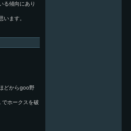
いる傾向にあり
思います。
どからgoo野
１でホークスを破