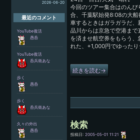
2026-06-20
今回のツアー集合はのんびり
合、千葉駅始発8:08の
最近のコメント
車するときはガラガラだ、
品川からは京急で空港まで
を済ませ航空券をもらう、
れた、+1,000円でゆっ
続きを読む
→
検索
愚
投稿日:
2005-05-01 11:21
呑