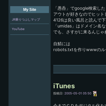
「愚呑」でgoogle検索
My Site
アウトが好きなのでヒット
JR乗りつぶしマップ
4126は良い風呂と読んで
「umidas」はドメイン名な
YouTube
でも、さすがに来るんじゃ
自鯖には
robots.txtを作りww
iTunes
愚
投稿日:
2005-05-01 05:50
呑
今までＣＤをデジタル化を