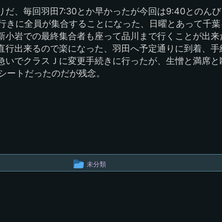
プ
だ、毎回羽田7:30とか早かったが今回は9:40とのん
大船行きに全員が集合することになった、日曜とあって千葉
新小岩での最終集合者も座って品川まで行くことが出来
直行出来るので楽になった、羽田へ予定通りに到着、手
急いでクラスＪに変更手続きに行ったが、生憎と満席と
たりシートだったのだが残念。
投
未分類
稿
グ
ル