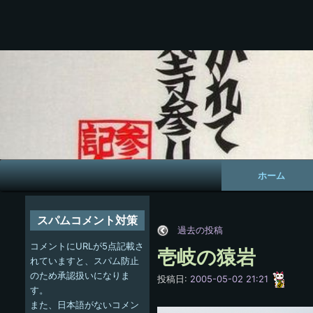
メ
ホーム
イ
ン
スパムコメント対策
過去の投稿
ナ
コメントにURLが5点記載さ
壱岐の猿岩
ビ
れていますと、スパム防止
のため承認扱いになりま
愚
投稿日:
2005-05-02 21:21
ゲ
呑
す。
また、日本語がないコメン