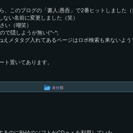
ー
したら、このブログの「書人:愚呑」で2番ヒットしました
プ
しない名前に変更しました（笑）
下さい（嘲笑）
ので隠しようが無い(^-^;
ねえメタタグ入れてあるページはロボ検索も来ないよう
wのルート置いてあります。
投
未分類
稿
グ
ル
ー
するのにBHAのソフトかCDｅｘを利用していた。