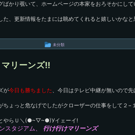
グばかり覗いて、ホームページの本家をおろそかにして
プ
した、更新情報をたまには眺めてくれると嬉しいかなと
投
未分類
稿
グ
マリーンズ!!
ル
ー
ズが
今日も勝ちました
、今日はテレビ中継が無いので先ほ
プ
がちょっと危なげでしたがクローザーの仕事をして２−
やらＵ＼(●~▽~●)Уイェーイ!
ンスタジアム、
行け行けマリーンズ