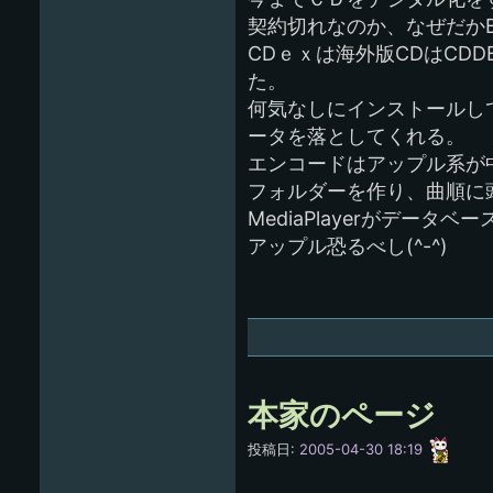
契約切れなのか、なぜだかB
CDｅｘは海外版CDはCD
た。
何気なしにインストールして
ータを落としてくれる。
エンコードはアップル系が中
フォルダーを作り、曲順に
MediaPlayerがデー
アップル恐るべし(^-^)
本家のページ
愚
投稿日:
2005-04-30 18:19
呑