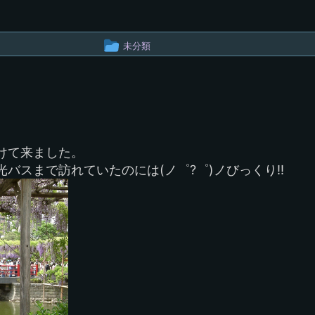
投
未分類
稿
グ
ル
ー
けて来ました。
プ
バスまで訪れていたのには(ノ゜?゜)ノびっくり!!