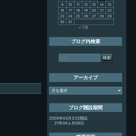
9
10
11
12
13
14
15
My-PC
16
17
18
19
20
21
22
23
24
25
26
27
28
29
放浪記
30
31
« 7月
ブログ内検索
検
索
対
象:
アーカイブ
ア
ー
カ
イ
ブログ開設期間
ブ
2005年03月31日開設
21年04ヵ月06日