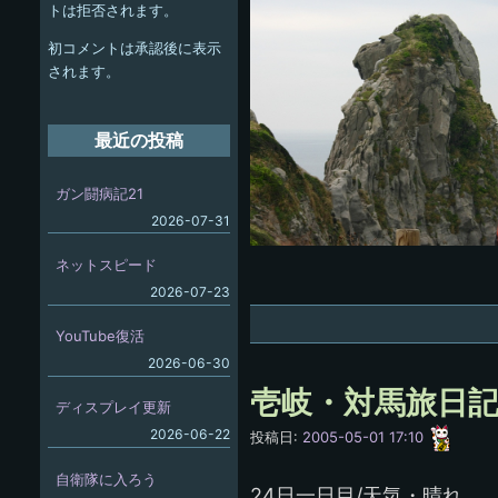
ー
トは拒否されます。
シ
初コメントは承認後に表示
ョ
されます。
ン
最近の投稿
ガン闘病記21
2026-07-31
ネットスピード
2026-07-23
YouTube復活
2026-06-30
壱岐・対馬旅日記
ディスプレイ更新
愚
2026-06-22
投稿日:
2005-05-01 17:10
呑
自衛隊に入ろう
24日一日目/天気・晴れ