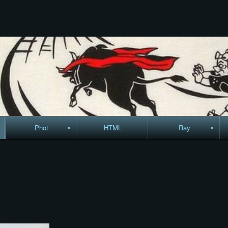
コ
Skip
Skip
Skip
Skip
Skip
Skip
Skip
Skip
Skip
ン
to
to
to
to
to
to
to
to
to
テ
TEXT-
RECENT-
RECENT-
LINKS-
CALENDAR-
SEARCH-
ARCHIVES-
CODEWIDGET-
META-
ン
22
POSTS-
COMMENTS-
13
12
7
5
5
8
ツ
3
9
へ
ス
キ
ッ
プ
Phot
HTML
Ray
駅からハイキング・
MML
コースマップ
絵はがき
手拭いの旅