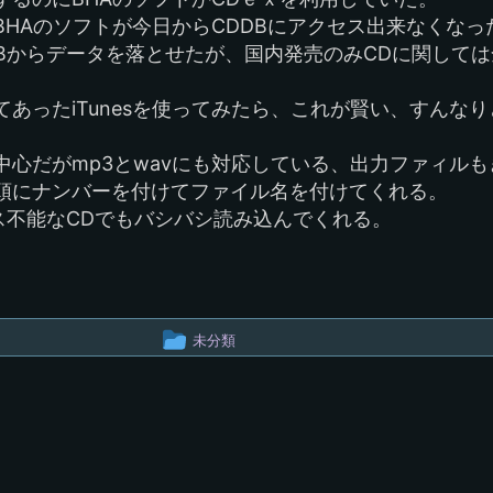
プ
HAのソフトが今日からCDDBにアクセス出来なくなっ
DBからデータを落とせたが、国内発売のみCDに関して
あったiTunesを使ってみたら、これが賢い、すんなり
心だがmp3とwavにも対応している、出力ファィルも
頭にナンバーを付けてファイル名を付けてくれる。
タベース不能なCDでもバシバシ読み込んでくれる。
投
未分類
稿
グ
ル
ー