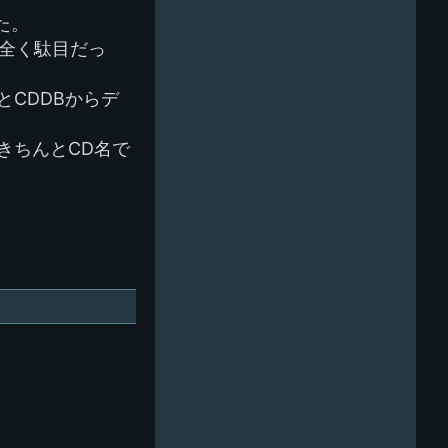
た。
は全く駄目だっ
とCDDBからデ
きちんとCD名で