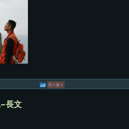
投
日々楽々
稿
グ
−長文
ル
ー