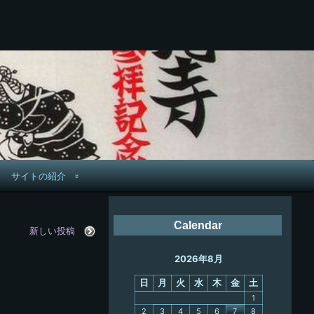
サイトの紹介
管理人へ連絡
Calendar
新しい投稿
鉄道旅歴
2026年8月
PC略歴
日
月
火
水
木
金
土
PC歴
1
2
3
4
5
6
7
8