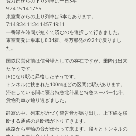
長万部からの下り列車は一日3本
9:24 15:14 17:55
東室蘭からの上り列車は5本もあります。
7:14 8:34 11:34 14:57 19:11
一番滞在時間が短くて済むのを選択して行きました。
東室蘭発に乗車し8:34着、長万部発の9:24で戻りまし
た。
国鉄民営化前は信号場としての存在ですが、乗降は出来
たそうです。
JRになり駅に昇格したそうです。
トンネルに挟まれた100mほどの区間に駅があります。
滞在している間に寝台特急北斗星と特急スーパー北斗、
貨物列車が通り過ぎました。
静寂の中、列車が近づく警告音が鳴り出し、上下線を横
断する通路の遮断機が下りてきます。
線路から車輪の音が伝わって来ます。段々とトンネルの