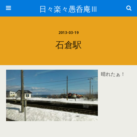
日々楽々愚呑庵Ⅲ
2013-03-19
石倉駅
晴れたぁ！