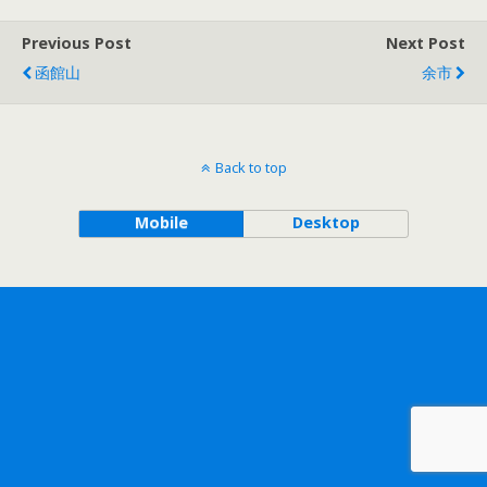
Previous Post
Next Post
函館山
余市
Back to top
Mobile
Desktop