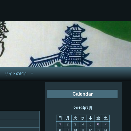
サイトの紹介
管理人へ連絡
Calendar
鉄道旅歴
2012年7月
PC略歴
日
月
火
水
木
金
土
PC歴
1
2
3
4
5
6
7
8
9
10
11
12
13
14