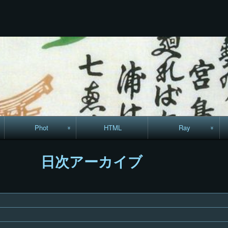
コ
Skip
Skip
Skip
Skip
Skip
Skip
Skip
Skip
Skip
ン
to
to
to
to
to
to
to
to
to
テ
TEXT-
RECENT-
RECENT-
LINKS-
CALENDAR-
SEARCH-
ARCHIVES-
CODEWIDGET-
META-
ン
22
POSTS-
COMMENTS-
13
12
7
5
5
8
ツ
3
9
へ
ス
キ
ッ
プ
Phot
HTML
Ray
駅からハイキング・
MML
日次アーカイブ
コースマップ
絵はがき
手拭いの旅