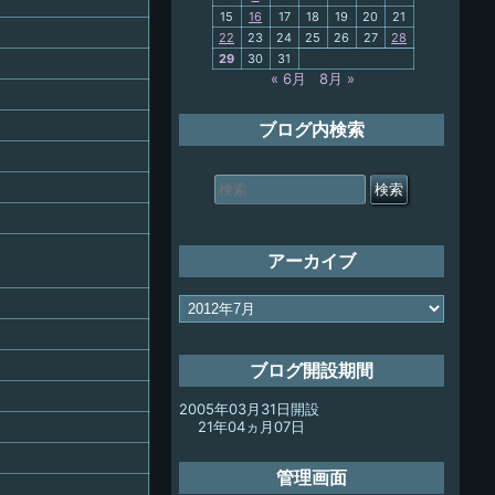
15
16
17
18
19
20
21
My-PC
22
23
24
25
26
27
28
29
30
31
放浪記
« 6月
8月 »
ブログ内検索
検
索
対
象:
アーカイブ
ア
ー
カ
イ
ブログ開設期間
ブ
2005年03月31日開設
21年04ヵ月07日
管理画面