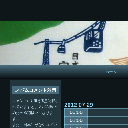
メ
ホーム
イ
ン
スパムコメント対策
ナ
コメントにURLが5点記載さ
2012
07
29
ビ
れていますと、スパム防止
00:00
のため承認扱いになりま
ゲ
す。
01:00
また、日本語がないコメン