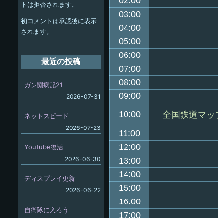
ー
02:00
トは拒否されます。
シ
03:00
初コメントは承認後に表示
04:00
ョ
されます。
05:00
ン
06:00
最近の投稿
07:00
08:00
ガン闘病記21
09:00
2026-07-31
10:00
全国鉄道マッ
ネットスピード
2026-07-23
11:00
12:00
YouTube復活
2026-06-30
13:00
14:00
ディスプレイ更新
15:00
2026-06-22
16:00
自衛隊に入ろう
17:00