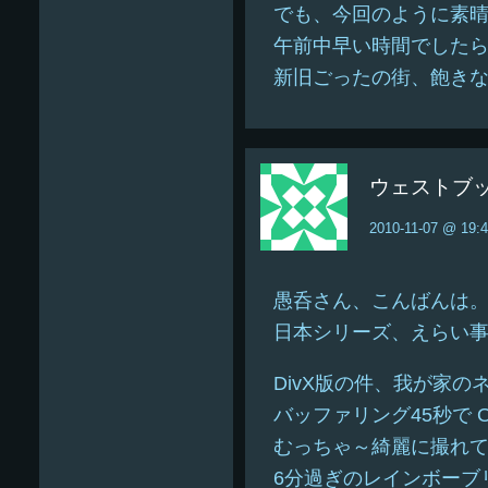
でも、今回のように素
午前中早い時間でした
新旧ごったの街、飽き
ウェストブ
2010-11-07 @ 19:
愚呑さん、こんばんは
日本シリーズ、えらい
DivX版の件、我が家のネッ
バッファリング45秒で OK! で
むっちゃ～綺麗に撮れ
6分過ぎのレインボーブ