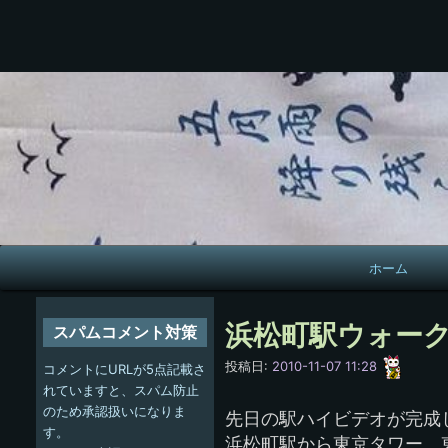
メ
ホーム
イ
ン
浜松町駅ウォーク
スパムコメント対策
ナ
愚
投稿日:
2010-11-07 11:28
コメントにURLが5点記載さ
呑
ビ
れていますと、スパム防止
のため承認扱いになりま
先日の駅ハイビデオが完成
ゲ
す。
浜松町駅から東京タワー、