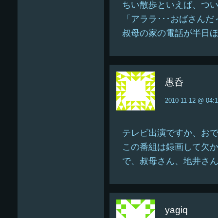
ちい散歩といえば、つ
「アララ･･･おばさんだ
叔母の家の電話が半日ほ
愚呑
2010-11-12 @ 04:
テレビ出演ですか、お
この番組は録画して欠
で、叔母さん、地井さ
yagiq