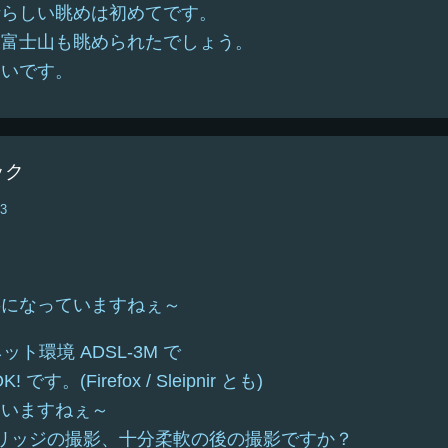
晴らしい眺めは初めてです。
ら富士山も眺められたでしょう。
ないです。
ック
43
。
事になっていますねぇ～
ト環境 ADSL-3M で
す。(Firefox / Sleipnir とも)
ていますねぇ～
リッジの撮影、十分柔軟の後の撮影ですか？