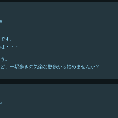
56
車です。
ては・・・
ょう。
けど、一駅歩きの気楽な散歩から始めませんか？
9