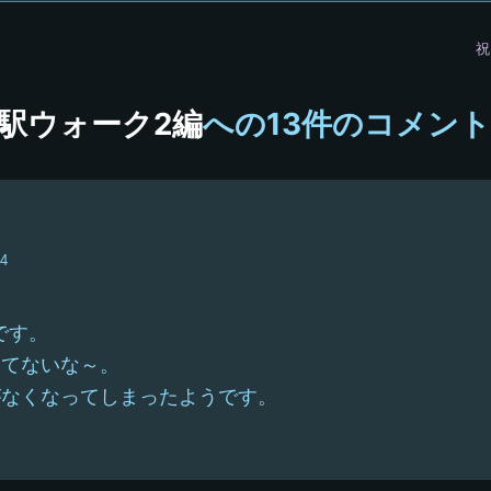
稿
祝
グ
ル
駅ウォーク2編
への13件のコメント
ー
プ
54
です。
ってないな～。
がなくなってしまったようです。