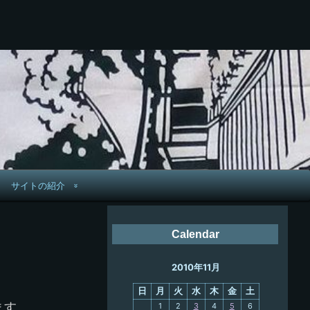
サイトの紹介
管理人へ連絡
Calendar
鉄道旅歴
2010年11月
PC略歴
日
月
火
水
木
金
土
PC歴
ます。
1
2
3
4
5
6