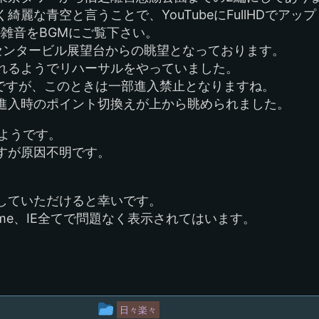
麗な青空と言うことで、YouTubeにFullHDでアッ
か雑音をBGMにご覧下さい。
易センタービル展望台からの眺望となっております。
れるようでリハーサルをやっていました。
うですが、このときは一部進入禁止となりますね。
進入時のポイント切換えが上から眺められました。
いようです。
すが原因不明です。
。
していただけると幸いです。
hrome、IE全てで問題なく表示されてはいます。
投
日々楽々