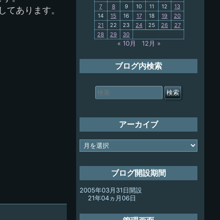
7
8
9
10
11
12
13
プしてあります。
14
15
16
17
18
19
20
My-PC
21
22
23
24
25
26
27
28
29
30
放浪記
« 10月
12月 »
ブログ内検索
検
索
対
象:
アーカイブ
ア
ー
カ
イ
ブログ開設期間
ブ
2005年03月31日開設
21年04ヵ月06日