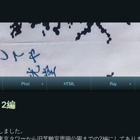
コ
ン
テ
ン
ツ
へ
ス
キ
ッ
プ
Phot
HTML
Ray
駅からハイキング・
MML
2編
コースマップ
絵はがき
しました。
手拭いの旅
東京タワーから旧芝離宮恩賜公園までの2編にしてあり