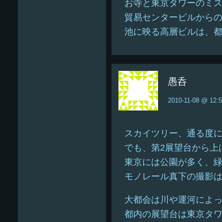
お寺と東京タワーのミ
貿易センタービルから
池に映る高層ビルは、
愚呑
2010-11-08 @ 12:
スカイツリー、通る度
でも、第2展望台から上
東京には公園が多く、
モノレール真下の撮影
大都会は川や運河によ
都内の展望台は東京タ