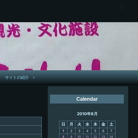
サイトの紹介
管理人へ連絡
Calendar
鉄道旅歴
2010年8月
PC略歴
日
月
火
水
木
金
土
PC歴
1
2
3
4
5
6
7
8
9
10
11
12
13
14