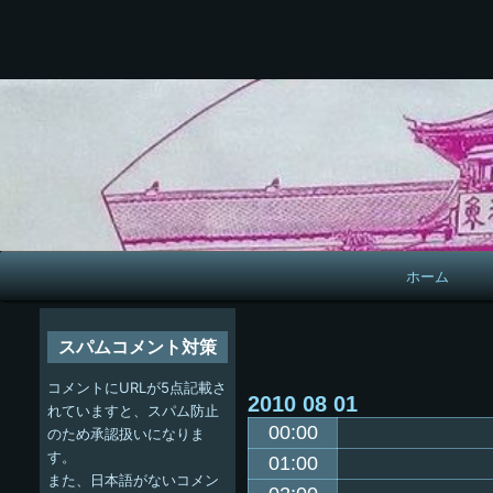
メ
ホーム
イ
ン
スパムコメント対策
ナ
コメントにURLが5点記載さ
2010
08
01
ビ
れていますと、スパム防止
00:00
のため承認扱いになりま
ゲ
す。
01:00
また、日本語がないコメン