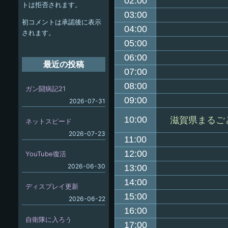
ー
02:00
トは拒否されます。
シ
03:00
初コメントは承認後に表示
04:00
ョ
されます。
05:00
ン
06:00
最近の投稿
07:00
08:00
ガン闘病記21
09:00
2026-07-31
10:00
滋賀県まるご
ネットスピード
2026-07-23
11:00
12:00
YouTube復活
2026-06-30
13:00
14:00
ディスプレイ更新
15:00
2026-06-22
16:00
自衛隊に入ろう
17:00