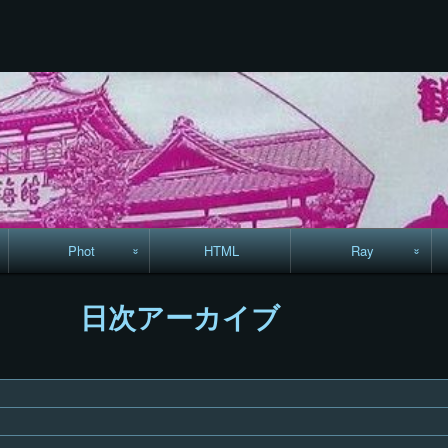
コ
Skip
Skip
Skip
Skip
Skip
Skip
Skip
Skip
Skip
ン
to
to
to
to
to
to
to
to
to
テ
TEXT-
RECENT-
RECENT-
LINKS-
CALENDAR-
SEARCH-
ARCHIVES-
CODEWIDGET-
META-
ン
22
POSTS-
COMMENTS-
13
12
7
5
5
8
ツ
3
9
へ
ス
キ
ッ
プ
Phot
HTML
Ray
駅からハイキング・
MML
日次アーカイブ
コースマップ
絵はがき
手拭いの旅