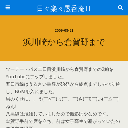
日々楽々愚呑庵Ⅲ
2009-08-21
浜川崎から倉賀野まで
ツーデー・パス二日目浜川崎から倉賀野までの2編を
YouTubeにアップしました。
五日市線はうるさい乗客が始発から終点までしゃべり通
し、BGMを入れました。
男のくせに、、う(￣○￣)っ(￣。￣)さ(￣0￣)い(￣△￣)
ねん!
八高線は混雑していましたので撮影は少なめです。
倉賀野手前で席を立ち、前は女子高生で塞がっていたの