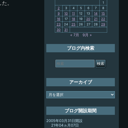
PC歴
した。
1
2
3
4
5
6
7
8
9
10
11
12
13
14
15
My-PC
16
17
18
19
20
21
22
23
24
25
26
27
28
29
放浪記
30
31
« 7月
9月 »
ブログ内検索
検
索
対
象:
アーカイブ
ア
ー
カ
イ
ブログ開設期間
ブ
2005年03月31日開設
21年04ヵ月07日