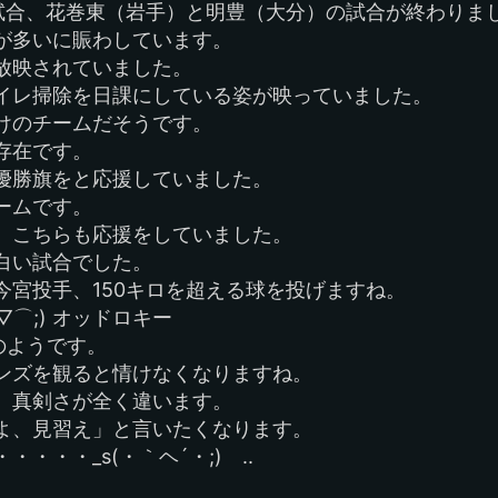
試合、花巻東（岩手）と明豊（大分）の試合が終わりま
が多いに賑わしています。
放映されていました。
イレ掃除を日課にしている姿が映っていました。
けのチームだそうです。
存在です。
優勝旗をと応援していました。
ームです。
、こちらも応援をしていました。
白い試合でした。
今宮投手、150キロを超える球を投げますね。
▽⌒;) オッドロキー
のようです。
ンズを観ると情けなくなりますね。
、真剣さが全く違います。
よ、見習え」と言いたくなります。
・・・_s(・｀ヘ´・;)ゞ..