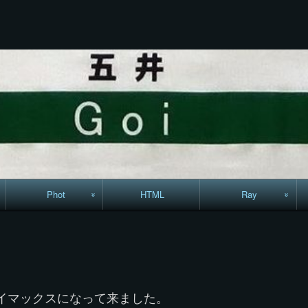
コ
ン
テ
ン
ツ
へ
ス
キ
ッ
プ
Phot
HTML
Ray
駅からハイキング・
MML
コースマップ
絵はがき
イマックスになって来ました。
手拭いの旅