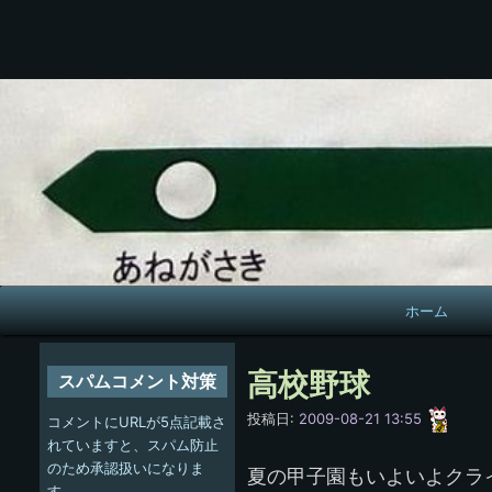
メ
ホーム
イ
ン
高校野球
スパムコメント対策
ナ
愚
投稿日:
2009-08-21 13:55
コメントにURLが5点記載さ
呑
ビ
れていますと、スパム防止
のため承認扱いになりま
夏の甲子園もいよいよクラ
ゲ
す。