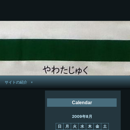
サイトの紹介
管理人へ連絡
Calendar
鉄道旅歴
2009年8月
PC略歴
日
月
火
水
木
金
土