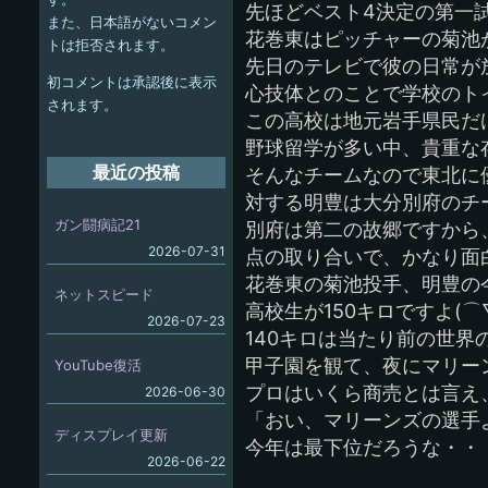
先ほどベスト4決定の第一
また、日本語がないコメン
ー
花巻東はピッチャーの菊池
トは拒否されます。
先日のテレビで彼の日常が
シ
初コメントは承認後に表示
心技体とのことで学校のト
ョ
されます。
この高校は地元岩手県民だ
ン
野球留学が多い中、貴重な
最近の投稿
そんなチームなので東北に
対する明豊は大分別府のチ
ガン闘病記21
別府は第二の故郷ですから
2026-07-31
点の取り合いで、かなり面
花巻東の菊池投手、明豊の
ネットスピード
高校生が150キロですよ(⌒
2026-07-23
140キロは当たり前の世界
甲子園を観て、夜にマリー
YouTube復活
プロはいくら商売とは言え
2026-06-30
「おい、マリーンズの選手
ディスプレイ更新
今年は最下位だろうな・・・・
2026-06-22