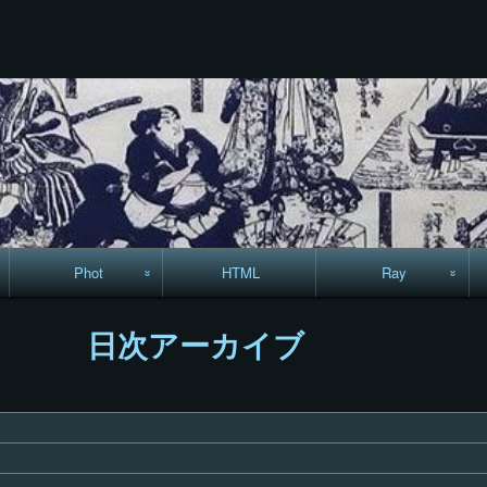
コ
Skip
Skip
Skip
Skip
Skip
Skip
Skip
Skip
Skip
ン
to
to
to
to
to
to
to
to
to
テ
TEXT-
RECENT-
RECENT-
LINKS-
CALENDAR-
SEARCH-
ARCHIVES-
CODEWIDGET-
META-
ン
22
POSTS-
COMMENTS-
13
12
7
5
5
8
ツ
3
9
へ
ス
キ
ッ
プ
Phot
HTML
Ray
駅からハイキング・
MML
日次アーカイブ
コースマップ
絵はがき
手拭いの旅