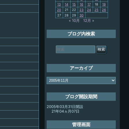
13
14
15
16
17
18
19
My-PC
20
21
22
23
24
25
26
27
28
29
30
放浪記
« 10月
12月 »
ブログ内検索
検
索
対
象:
アーカイブ
ア
ー
カ
イ
ブログ開設期間
ブ
2005年03月31日開設
21年04ヵ月07日
管理画面