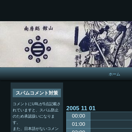
メ
ホーム
イ
ン
スパムコメント対策
ナ
コメントにURLが5点記載さ
2005
11
01
ビ
れていますと、スパム防止
00:00
のため承認扱いになりま
ゲ
す。
01:00
また、日本語がないコメン