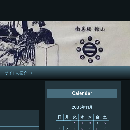
サイトの紹介
管理人へ連絡
Calendar
鉄道旅歴
2005年11月
PC略歴
日
月
火
水
木
金
土
PC歴
1
2
3
4
5
6
7
8
9
10
11
12