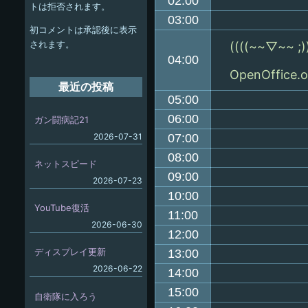
ー
02:00
トは拒否されます。
シ
03:00
初コメントは承認後に表示
ョ
されます。
((((~~▽~~
04:00
ン
OpenOffice.o
最近の投稿
05:00
06:00
ガン闘病記21
2026-07-31
07:00
08:00
ネットスピード
09:00
2026-07-23
10:00
YouTube復活
11:00
2026-06-30
12:00
ディスプレイ更新
13:00
2026-06-22
14:00
15:00
自衛隊に入ろう