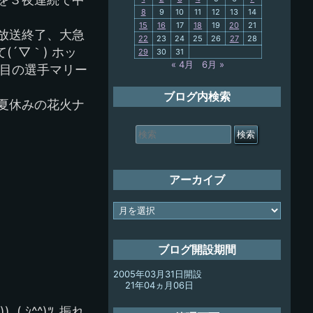
8
9
10
11
12
13
14
15
16
17
18
19
20
21
My-PC
放送終了、大急
22
23
24
25
26
27
28
´▽｀) ホッ
29
30
31
放浪記
« 4月
6月 »
番目の選手マリー
ブログ内検索
夏休みの花火ナ
検
索
対
象:
アーカイブ
ア
ー
カ
イ
ブログ開設期間
ブ
2005年03月31日開設
21年04ヵ月06日
 ｼ^^)ﾂ_振れ