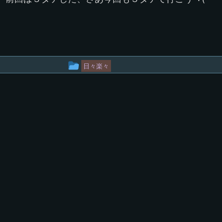
投
日々楽々
稿
グ
ル
ー
プ