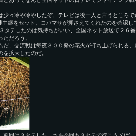
は少々冷や冷やしたぞ、テレビは後一人と言うところで
球中継をセット、コバマサが押さえてくれたのを確認して(
を３タテしたのは気持ちがいい、全国ネット放送で２６
っただろう。
ムだ、交流戦は毎夜３００発の花火が打ち上げられる、
のを拡大したのだ。
回は３タテした、さあ今回も３タテで行こうヾ(^^ゞ))..(