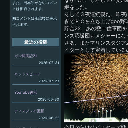
また、日本語がないコメン
ー
継をした。
トは拒否されます。
そして３夜連続観た、昨夜
シ
初コメントは承認後に表示
ぎでＰＣを立ち上げgoo野
ョ
されます。
貯金22、あの数十億軍団
ン
ンズ応援団もメジャーにな
最近の投稿
さあ、またマリンスタジア
イターとして定着している
ガン闘病記21
2026-07-31
ネットスピード
2026-07-23
YouTube復活
2026-06-30
ディスプレイ更新
2026-06-22
今日からはベイスターズ戦、前