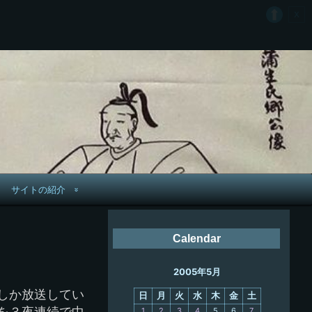
サイトの紹介
管理人へ連絡
Calendar
鉄道旅歴
2005年5月
PC略歴
しか放送してい
日
月
火
水
木
金
土
PC歴
を３夜連続で中
1
2
3
4
5
6
7