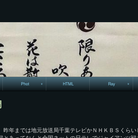
コ
ン
テ
ン
ツ
へ
ス
キ
ッ
プ
Phot
HTML
Ray
駅からハイキング・
MML
調
コースマップ
絵はがき
、昨年までは地元放送局千葉テレビかＮＨＫＢＳくらい
手拭いの旅
戦とあってなんと全国ネットの日テレでジャイアンツ戦