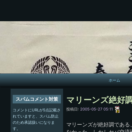
メ
ホーム
イ
ン
マリーンズ絶好
スパムコメント対策
ナ
愚
投稿日:
2005-05-27 05:11
コメントにURLが5点記載さ
呑
ビ
れていますと、スパム防止
のため承認扱いになりま
マリーンズが絶好調である
ゲ
す。
なかった、しかしセバ交流