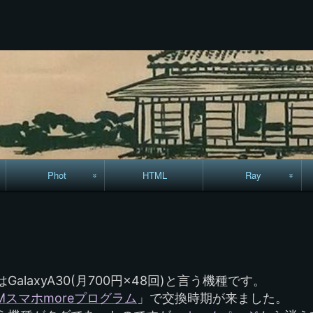
コ
ン
テ
ン
ツ
へ
ス
キ
ッ
プ
Phot
HTML
Ray
駅からハイキング・
MML
コースマップ
絵はがき
laxyA30(月700円×48回)と言う機種です。
手拭いの旅
OMスマホmoreプログラム
」で交換時期が来ました。