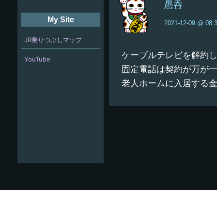
愚呑
My Site
2021-12-09 @ 08:
JR乗りつぶしマップ
ケーブルテレビを解約
YouTube
固定電話は契約が万が
老人ホームに入居する