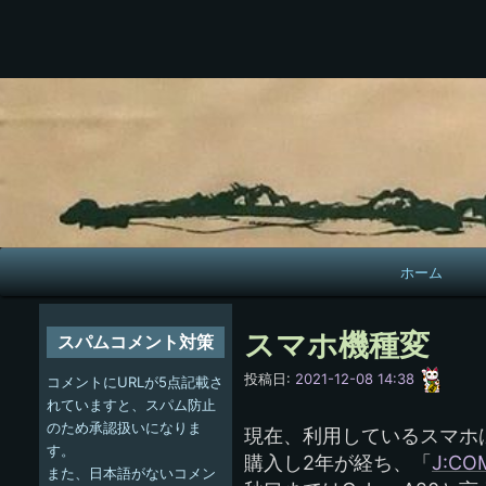
メ
ホーム
イ
ン
スマホ機種変
スパムコメント対策
ナ
愚
投稿日:
2021-12-08 14:38
コメントにURLが5点記載さ
呑
ビ
れていますと、スパム防止
のため承認扱いになりま
現在、利用しているスマホはGa
ゲ
す。
購入し2年が経ち、「
J:C
また、日本語がないコメン