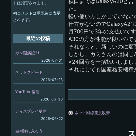
ー
秋口まではGalaxyA20
トは拒否されます。
た。
シ
初コメントは承認後に表示
軽い使い方しかしていない
ョ
されます。
仕方がないのでGalaxyA2
ン
月700円で3年の支払いです
最近の投稿
A30の方が性能が良いので
それならと、新しいのに変
ガン闘病記21
しかし、カミさんのは同じA
2026-07-31
×24回分を一括払いしまし
それにしても国産格安機種
ネットスピード
2026-07-23
YouTube復活
2026-06-30
ディスプレイ更新
ネット回線速度改善
2026-06-22
自衛隊に入ろう
ス