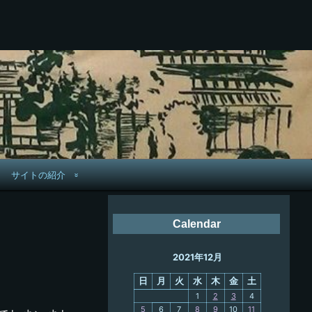
サイトの紹介
管理人へ連絡
Calendar
鉄道旅歴
2021年12月
PC略歴
日
月
火
水
木
金
土
PC歴
1
2
3
4
5
6
7
8
9
10
11