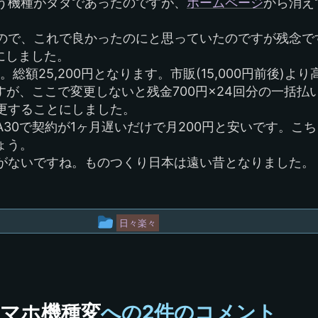
と言う機種がタダであったのですが、
ホームページ
から消え
ので、これで良かったのにと思っていたのですが残念で
1にしました。
。総額25,200円となります。市販(15,000円前後)よ
すが、ここで変更しないと残金700円×24回分の一括払
更することにしました。
30で契約が1ヶ月遅いだけで月200円と安いです。こち
ょう。
がないですね。ものつくり日本は遠い昔となりました。
投
日々楽々
稿
グ
ル
マホ機種変
への2件のコメント
ー