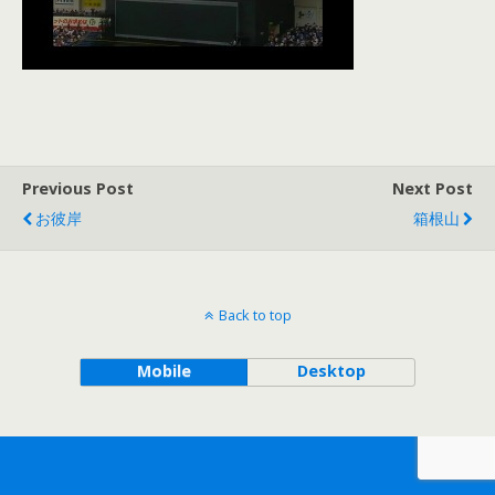
Previous Post
Next Post
お彼岸
箱根山
Back to top
Mobile
Desktop