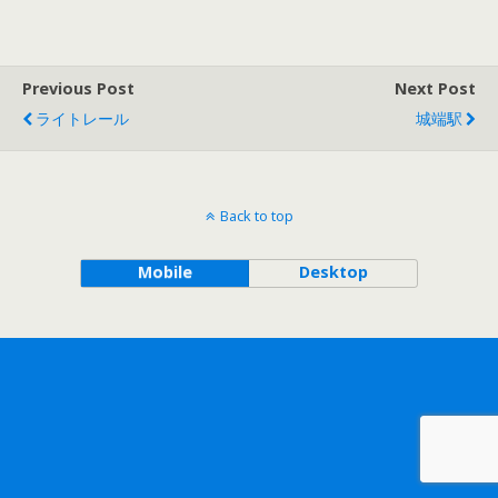
Previous Post
Next Post
ライトレール
城端駅
Back to top
Mobile
Desktop