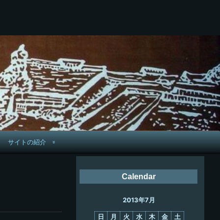
サイトの紹介
管理人へ連絡
Calendar
鉄道旅歴
2013年7月
PC略歴
日
月
火
水
木
金
土