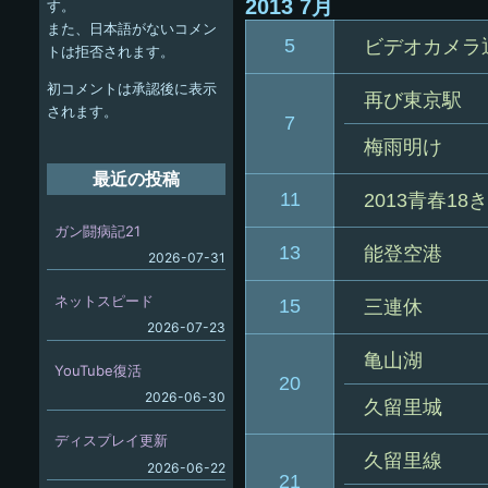
ゲ
2013
7月
す。
また、日本語がないコメン
ー
5
ビデオカメラ
トは拒否されます。
シ
初コメントは承認後に表示
再び東京駅
ョ
されます。
7
ン
梅雨明け
最近の投稿
11
2013青春1
ガン闘病記21
13
能登空港
2026-07-31
ネットスピード
15
三連休
2026-07-23
亀山湖
YouTube復活
20
2026-06-30
久留里城
ディスプレイ更新
久留里線
2026-06-22
21