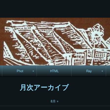
コ
Skip
Skip
Skip
Skip
Skip
Skip
Skip
Skip
Skip
ン
to
to
to
to
to
to
to
to
to
テ
TEXT-
RECENT-
RECENT-
LINKS-
CALENDAR-
SEARCH-
ARCHIVES-
CODEWIDGET-
META-
ン
22
POSTS-
COMMENTS-
13
12
7
5
5
8
ツ
3
9
へ
ス
キ
ッ
プ
Phot
HTML
Ray
駅からハイキング・
MML
月次アーカイブ
コースマップ
絵はがき
8月 »
手拭いの旅