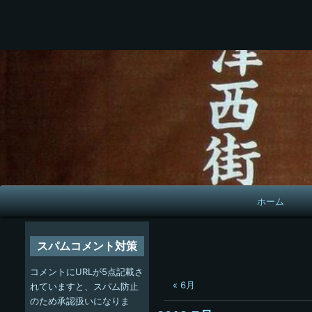
メ
ホーム
イ
ン
スパムコメント対策
ナ
コメントにURLが5点記載さ
« 6月
ビ
れていますと、スパム防止
のため承認扱いになりま