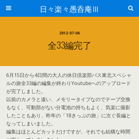
日々楽々愚呑庵Ⅲ
2012-07-06
全33編完了
6月15日から4日間の大人の休日倶楽部パス東北スペシャ
ルの旅全33編の編集が終わりYoutubeへのアップロード
が完了しました。
以前のカメラと違い、メモリータイプなのでテープ交換
もなく、可動部がない分電池の持ちもよく、気楽に撮影
したこともあり、昨年の「18きっぷの旅」に次ぐ長編と
なってしまいました。
編集はほとんどカットだけですが、それでも結構な時間