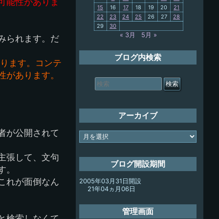
可能性がありま
15
16
17
18
19
20
21
My-PC
22
23
24
25
26
27
28
29
30
放浪記
« 3月
5月 »
みられます。だ
ブログ内検索
あります。コンテ
性があります。
検
索
対
象:
アーカイブ
者が公開されて
ア
ー
カ
主張して、文句
イ
ブログ開設期間
す。
ブ
これが面倒なん
2005年03月31日開設
21年04ヵ月06日
管理画面
と検索しなくて