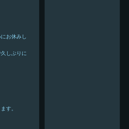
めにお休みし
で久しぶりに
します。