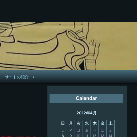
サイトの紹介
管理人へ連絡
Calendar
鉄道旅歴
2012年4月
PC略歴
日
月
火
水
木
金
土
PC歴
1
2
3
4
5
6
7
8
9
10
11
12
13
14