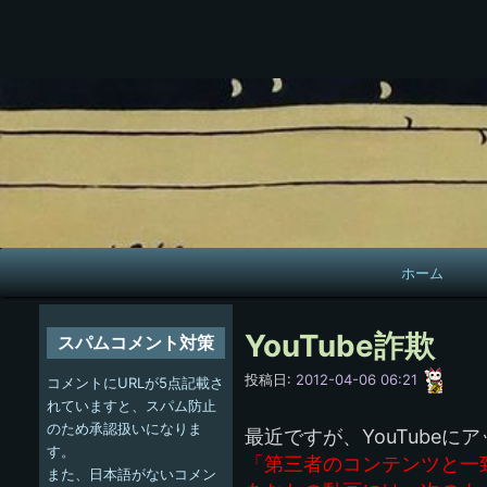
メ
ホーム
イ
ン
YouTube詐欺
スパムコメント対策
ナ
愚
投稿日:
2012-04-06 06:21
コメントにURLが5点記載さ
呑
ビ
れていますと、スパム防止
のため承認扱いになりま
最近ですが、YouTube
ゲ
す。
「第三者のコンテンツと一
また、日本語がないコメン