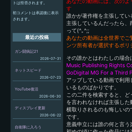
ー
あなたの動画には、次のよ
トは拒否されます。
す
シ
初コメントは承認後に表示
誰かが著作権を主張してい
ョ
されます。
主張しているんだったら、
ン
って(^｡^;;
最近の投稿
あなたの動画は全世界でご
ンツ所有者が選択するポリ
ガン闘病記21
その誰かとはわたしの場合
2026-07-31
Music Publishing Rights Co
ネットスピード
GoDigital MG For a Third 
2026-07-23
アップしている動画で利用
いるものばかりです。
YouTube復活
この二件を検索すると、ど
2026-06-30
を言われなければ主張した
ディスプレイ更新
横取りされるのも悔しいの
2026-06-22
です。
意義申立には誰の何と言う
自衛隊に入ろう
初めの頃に作った作品には