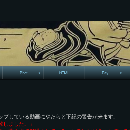
コ
ン
テ
ン
ツ
へ
ス
キ
ッ
プ
Phot
HTML
Ray
駅からハイキング・
MML
コースマップ
絵はがき
にアップしている動画にやたらと下記の警告が来ます。
手拭いの旅
致しました。」