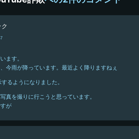
ー
プ
ック
57
ざいます。
に、今雨が降っています。最近よく降りますねぇ
t を表示するようになりました。
に写真を撮りに行こうと思っています。
ですが