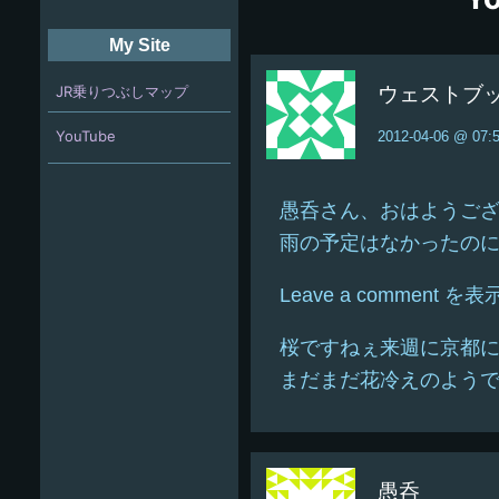
My Site
JR乗りつぶしマップ
ウェストブ
YouTube
2012-04-06 @ 07:
愚呑さん、おはようご
雨の予定はなかったの
Leave a commen
桜ですねぇ来週に京都
まだまだ花冷えのよう
愚呑