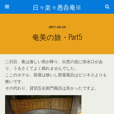
日々楽々愚呑庵Ⅲ
2011-04-24
奄美の旅・Part5
二日目、夜は激しい雨が降り、出窓の庇に排水口があ
り、うるさくてよく眠れませんでした。
ここのホテル、部屋は狭いし部屋風呂はビジネスよりも
狭いです。
その代わり、貸切五右衛門風呂は良かったですよ。