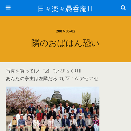
日々楽々愚呑庵Ⅲ
2007-05-02
隣のおばはん恐い
写真を買って(ノ゜⊿゜)ノびっくり!!
あんたの亭主は左隣だろヾ(;´▽｀A“アセアセ