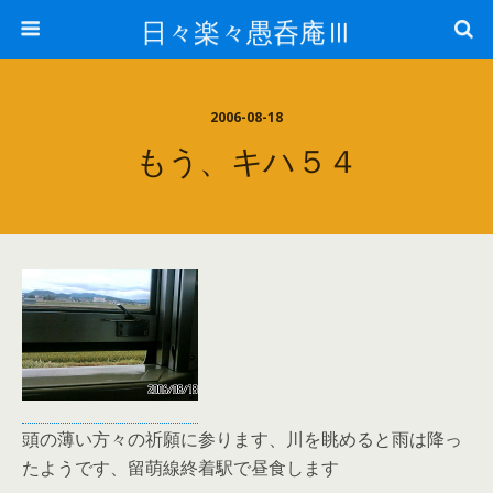
日々楽々愚呑庵Ⅲ
2006-08-18
もう、キハ５４
頭の薄い方々の祈願に参ります、川を眺めると雨は降っ
たようです、留萌線終着駅で昼食します