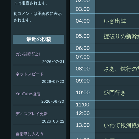
ー
02:00
トは拒否されます。
シ
03:00
初コメントは承認後に表示
ョ
されます。
04:00
いざ出陣
ン
05:00
掟破りの新幹
最近の投稿
06:00
ガン闘病記21
07:00
2026-07-31
08:00
さあ、鈍行の
ネットスピード
09:00
2026-07-23
10:00
盛岡行き
YouTube復活
2026-06-30
11:00
12:00
ディスプレイ更新
2026-06-22
13:00
いわて銀河鉄
自衛隊に入ろう