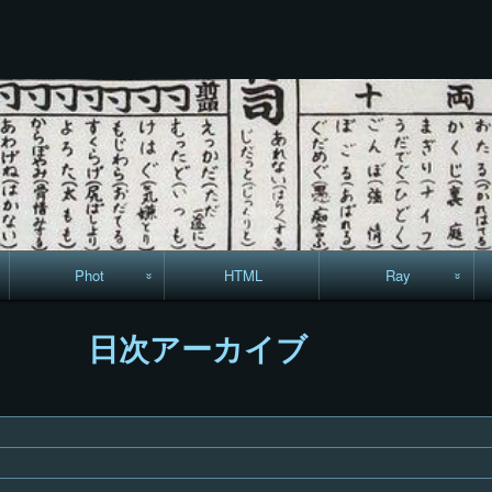
コ
Skip
Skip
Skip
Skip
Skip
Skip
Skip
Skip
Skip
ン
to
to
to
to
to
to
to
to
to
テ
TEXT-
RECENT-
RECENT-
LINKS-
CALENDAR-
SEARCH-
ARCHIVES-
CODEWIDGET-
META-
ン
22
POSTS-
COMMENTS-
13
12
7
5
5
8
ツ
3
9
へ
ス
キ
ッ
プ
Phot
HTML
Ray
駅からハイキング・
MML
日次アーカイブ
コースマップ
絵はがき
手拭いの旅