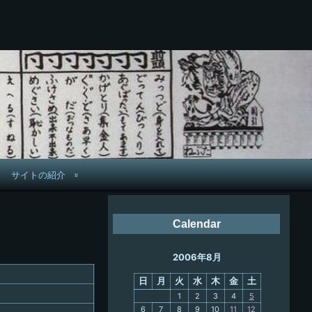
サイトの紹介
管理人へ連絡
Calendar
鉄道旅歴
2006年8月
PC略歴
日
月
火
水
木
金
土
PC歴
1
2
3
4
5
6
7
8
9
10
11
12