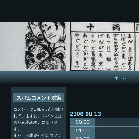
メ
ホーム
イ
ン
スパムコメント対策
ナ
コメントにURLが5点記載さ
2006
08
13
ビ
れていますと、スパム防止
00:00
のため承認扱いになりま
ゲ
す。
01:00
また、日本語がないコメン