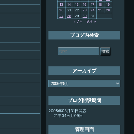
13
14
15
16
17
18
19
My-PC
20
21
22
23
24
25
26
27
28
29
30
31
放浪記
« 7月
9月 »
ブログ内検索
検
索
対
象:
アーカイブ
ア
ー
カ
イ
ブログ開設期間
ブ
2005年03月31日開設
21年04ヵ月09日
管理画面