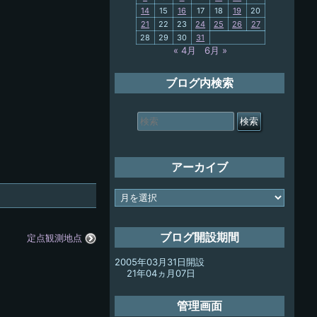
14
15
16
17
18
19
20
My-PC
21
22
23
24
25
26
27
28
29
30
31
放浪記
« 4月
6月 »
ブログ内検索
検
索
対
象:
アーカイブ
ア
ー
カ
イ
ブログ開設期間
定点観測地点
ブ
2005年03月31日開設
21年04ヵ月07日
管理画面