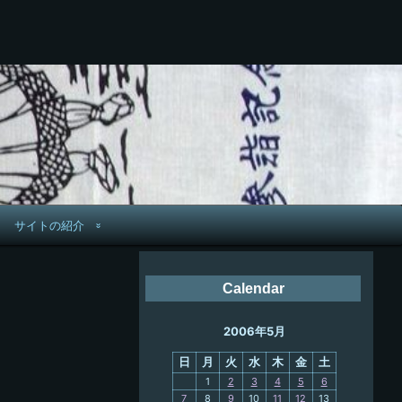
サイトの紹介
管理人へ連絡
Calendar
鉄道旅歴
2006年5月
PC略歴
日
月
火
水
木
金
土
PC歴
1
2
3
4
5
6
7
8
9
10
11
12
13