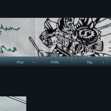
コ
ン
テ
ン
ツ
へ
ス
キ
ッ
プ
Phot
HTML
Ray
駅からハイキング・
MML
コースマップ
絵はがき
手拭いの旅