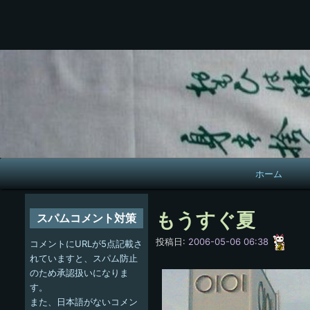
メ
ホーム
イ
ン
もうすぐ夏
スパムコメント対策
ナ
愚
投稿日:
2006-05-06 06:38
コメントにURLが5点記載さ
呑
ビ
れていますと、スパム防止
のため承認扱いになりま
ゲ
す。
また、日本語がないコメン