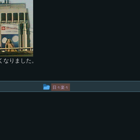
くなりました。
投
日々楽々
稿
グ
ル
ー
プ