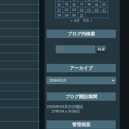
14
15
16
17
18
19
20
My-PC
21
22
23
24
25
26
27
28
29
30
31
放浪記
« 4月
6月 »
ブログ内検索
検
索
対
象:
アーカイブ
ア
ー
カ
イ
ブログ開設期間
ブ
2005年03月31日開設
21年04ヵ月06日
管理画面