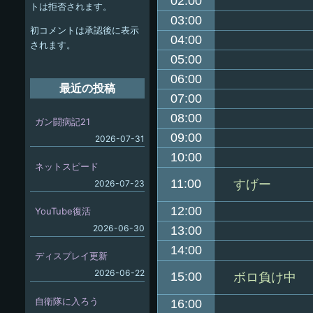
ー
02:00
トは拒否されます。
シ
03:00
初コメントは承認後に表示
04:00
ョ
されます。
05:00
ン
06:00
最近の投稿
07:00
08:00
ガン闘病記21
09:00
2026-07-31
10:00
ネットスピード
11:00
すげー
2026-07-23
12:00
YouTube復活
2026-06-30
13:00
14:00
ディスプレイ更新
2026-06-22
15:00
ボロ負け中
自衛隊に入ろう
16:00