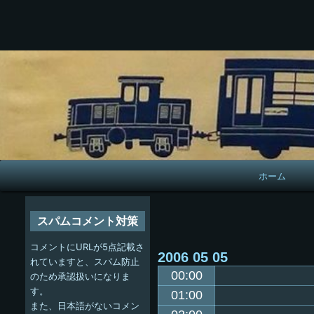
メ
ホーム
イ
ン
スパムコメント対策
ナ
コメントにURLが5点記載さ
2006
05
05
ビ
れていますと、スパム防止
00:00
のため承認扱いになりま
ゲ
す。
01:00
また、日本語がないコメン