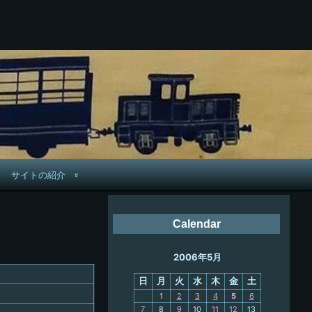
サイトの紹介
管理人へ連絡
Calendar
鉄道旅歴
2006年5月
PC略歴
日
月
火
水
木
金
土
PC歴
1
2
3
4
5
6
7
8
9
10
11
12
13