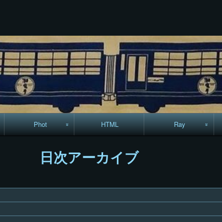
コ
Skip
Skip
Skip
Skip
Skip
Skip
Skip
Skip
Skip
ン
to
to
to
to
to
to
to
to
to
テ
TEXT-
RECENT-
RECENT-
LINKS-
CALENDAR-
SEARCH-
ARCHIVES-
CODEWIDGET-
META-
ン
22
POSTS-
COMMENTS-
13
12
7
5
5
8
ツ
3
9
へ
ス
キ
ッ
プ
Phot
HTML
Ray
駅からハイキング・
MML
日次アーカイブ
コースマップ
絵はがき
手拭いの旅