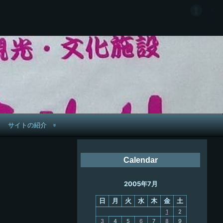
サイトの紹介
管理人へ連絡
Calendar
鉄道旅歴
2005年7月
PC略歴
日
月
火
水
木
金
土
PC歴
1
2
3
4
5
6
7
8
9