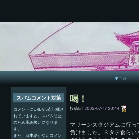
メ
ホーム
イ
ン
喝！
スパムコメント対策
ナ
愚
投稿日:
2005-07-17 20:44
コメントにURLが5点記載さ
呑
ビ
れていますと、スパム防止
のため承認扱いになりま
マリーンスタジアムに行っ
ゲ
す。
負けました。３タテ食らい
また、日本語がないコメン