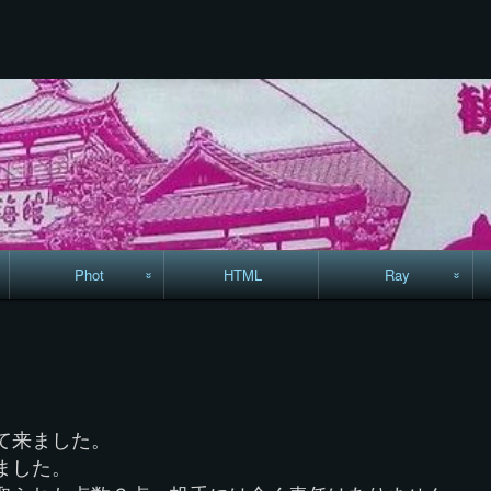
コ
ン
テ
ン
ツ
へ
ス
キ
ッ
プ
Phot
HTML
Ray
駅からハイキング・
MML
コースマップ
絵はがき
て来ました。
手拭いの旅
ました。