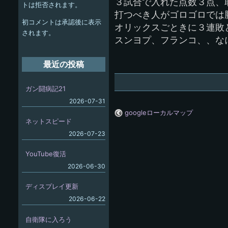
ー
３試合で入れた点数３点、
トは拒否されます。
打つべき人がゴロゴロでは
シ
初コメントは承認後に表示
オリックスごときに３連敗
ョ
されます。
スンヨプ、フランコ、、な
ン
最近の投稿
ガン闘病記21
2026-07-31
googleローカルマップ
ネットスピード
2026-07-23
YouTube復活
2026-06-30
ディスプレイ更新
2026-06-22
自衛隊に入ろう