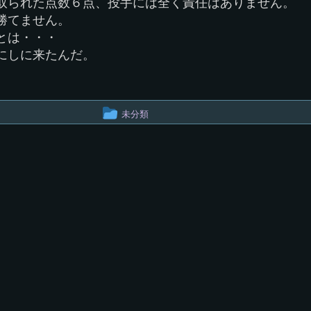
取られた点数６点、投手には全く責任はありません。
勝てません。
とは・・・
にしに来たんだ。
投
未分類
稿
グ
ル
ー
プ