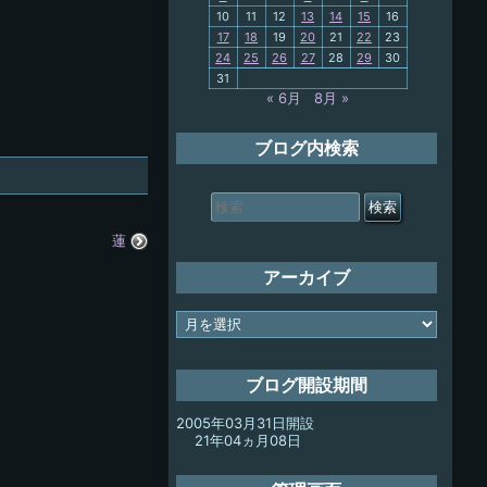
10
11
12
13
14
15
16
My-PC
17
18
19
20
21
22
23
24
25
26
27
28
29
30
放浪記
31
« 6月
8月 »
ブログ内検索
検
索
対
蓮
象:
アーカイブ
ア
ー
カ
イ
ブログ開設期間
ブ
2005年03月31日開設
21年04ヵ月08日