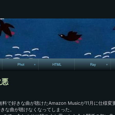
コ
ン
テ
ン
ツ
へ
ス
キ
ッ
プ
Phot
HTML
Ray
駅からハイキング・
MML
改悪
コースマップ
絵はがき
無料で好きな曲が聴けたAmazon Musicが11月に仕様
手拭いの旅
好きな曲が聴けなくなってしまった。