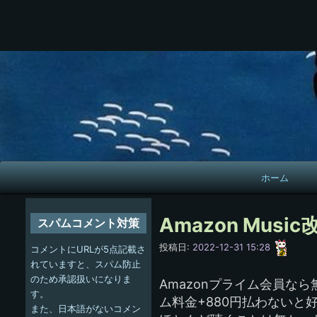
メ
ホーム
イ
ン
Amazon Music
スパムコメント対策
ナ
愚
投稿日:
2022-12-31 15:28
コメントにURLが5点記載さ
呑
ビ
れていますと、スパム防止
のため承認扱いになりま
Amazonプライム会員なら
ゲ
す。
ム料金+880円払わないと
また、日本語がないコメン