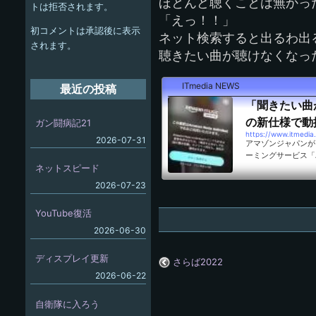
ー
ほとんど聴くことは無かっ
トは拒否されます。
「えっ！！」
シ
初コメントは承認後に表示
ネット検索すると出るわ出
ョ
されます。
聴きたい曲が聴けなくなっ
ン
ITmedia NEWS
最近の投稿
「聞きたい曲が選
の新仕様で動
ガン闘病記21
https://www.itmedia
2026-07-31
アマゾンジャパンが「
ーミングサービス「Am
れた。楽曲数を大幅
ネットスピード
り、聴きたい曲を選
2026-07-23
YouTube復活
2026-06-30
ディスプレイ更新
さらば2022
2026-06-22
自衛隊に入ろう