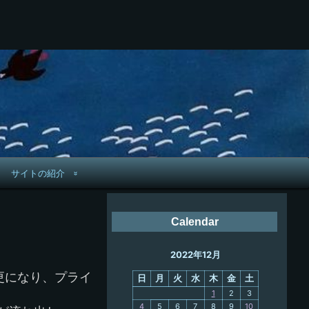
サイトの紹介
管理人へ連絡
Calendar
鉄道旅歴
2022年12月
PC略歴
変更になり、プライ
日
月
火
水
木
金
土
PC歴
1
2
3
4
5
6
7
8
9
10