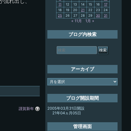
が流れ出し、
11
12
13
14
15
16
17
My-PC
18
19
20
21
22
23
24
25
26
27
28
29
30
31
放浪記
« 11月
1月 »
ブログ内検索
検
索
対
象:
アーカイブ
ア
ー
カ
イ
ブログ開設期間
ブ
2005年03月31日開設
謹賀新年
21年04ヵ月05日
管理画面