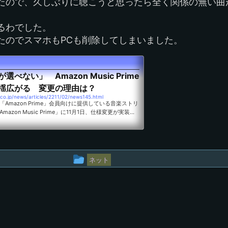
たので、久しぶりに聴こうと思ったら全く関係の無い曲
るわでした。
たのでスマホもPCも削除してしまいました。
べない」 Amazon Music Prime
揺広がる 変更の理由は？
.co.jp/news/articles/2211/02/news145.html
Amazon Prime」会員向けに提供している音楽ストリ
azon Music Prime」に11月1日、仕様変更が実装さ
に増やした一方で、基本的にシャッフル再生のみとな
んで再生することができなくなった。
投
ネット
稿
グ
ル
ー