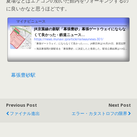
夏場などはエアコンの効いた館内をウォーキングするの
に良いかなと思うほどです。
マイナビニュース
JR京葉線の新駅「幕張豊砂」幕張ゲートウェイにならな
くて良かった - 鉄道ニュース...
https://news.mynavi.jp/article/railwaynews-301/
「幕張ゲートウェイ」にならなくて良かった――。JR東日本は10月29日、新習志野
～海浜幕張間の新駅名を「幕張豊砂」に決定したと発表した。駅名公募結果は13位
だったが、大きな異論なく受け入れられたようだ。
幕張豊砂駅
Previous Post
Next Post
ファイナル進出
エラー・カタストロフの限界