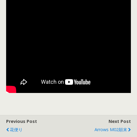
Previous Post
Next Post
花便り
Arrows M02顛末