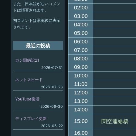
また、日本語がないコメン
ー
02:00
トは拒否されます。
シ
03:00
初コメントは承認後に表示
04:00
ョ
されます。
05:00
ン
06:00
最近の投稿
07:00
08:00
ガン闘病記21
09:00
2026-07-31
10:00
ネットスピード
11:00
2026-07-23
12:00
YouTube復活
13:00
2026-06-30
14:00
ディスプレイ更新
15:00
関空連絡橋
2026-06-22
16:00