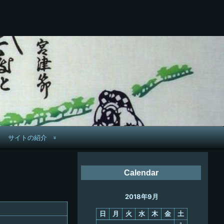
サイトの紹介
管理人へ連絡
Calendar
鉄道旅歴
2018年9月
PC略歴
日
月
火
水
木
金
土
PC歴