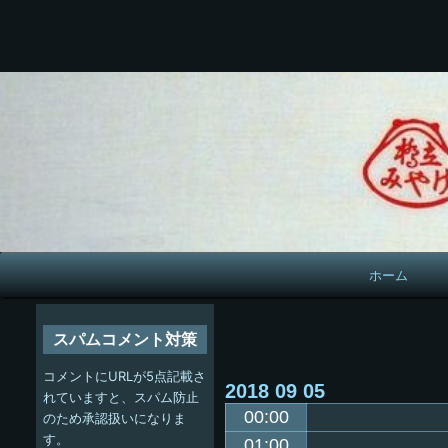
メ
ホーム
イ
ン
スパムコメント対策
ナ
コメントにURLが5点記載さ
2018
09
05
ビ
れていますと、スパム防止
00:00
のため承認扱いになりま
ゲ
す。
01:00