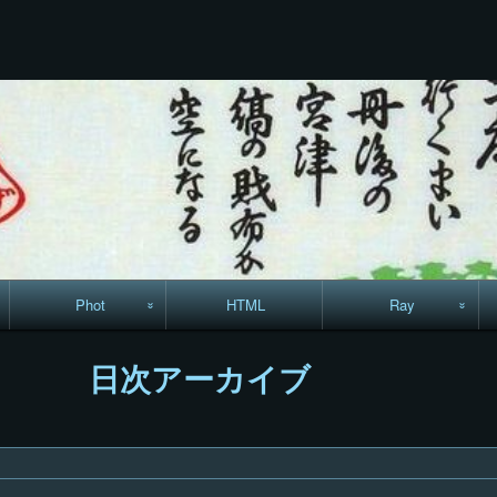
コ
Skip
Skip
Skip
Skip
Skip
Skip
Skip
Skip
Skip
ン
to
to
to
to
to
to
to
to
to
テ
TEXT-
RECENT-
RECENT-
LINKS-
CALENDAR-
SEARCH-
ARCHIVES-
CODEWIDGET-
META-
ン
22
POSTS-
COMMENTS-
13
12
7
5
5
8
ツ
3
9
へ
ス
キ
ッ
プ
Phot
HTML
Ray
駅からハイキング・
MML
日次アーカイブ
コースマップ
絵はがき
手拭いの旅