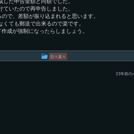
成した申告金額と同額でした。
けていたので再申告しました。
なるので、差額が振り込まれると思います。
なくても郵送で出来るので楽です。
ード作成が強制になったらしましょう。
投
日々楽々
稿
23年前の
グ
ル
ー
プ