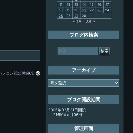
11
12
13
14
15
16
17
My-PC
18
19
20
21
22
23
24
25
26
27
28
放浪記
« 1月
3月 »
ブログ内検索
検
索
対
象:
アーカイブ
パソコン雑誌付録CD
ア
ー
カ
イ
ブログ開設期間
ブ
2005年03月31日開設
21年04ヵ月06日
管理画面