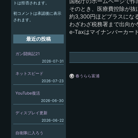
ー
国税庁のホームページで作
トは拒否されます。
そのとき、医療費控除が抜
シ
初コメントは承認後に表示
約3,300円ほどプラスに
ョ
されます。
わざわざ税務署まで出向か
ン
e-Taxはマイナンバーカ
最近の投稿
ガン闘病記21
2026-07-31
ネットスピード
春うらら富浦
2026-07-23
YouTube復活
2026-06-30
ディスプレイ更新
2026-06-22
自衛隊に入ろう