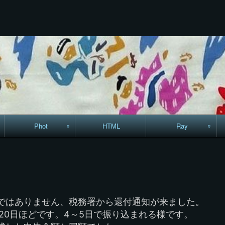
コ
ン
テ
ン
ツ
へ
ス
キ
ッ
プ
Phot
HTML
Ray
駅からハイキング・
MML
コースマップ
絵はがき
ではありません、税務署から還付通知が来ました。
手拭いの旅
20日ほどです。4～5日で振り込まれる様です。