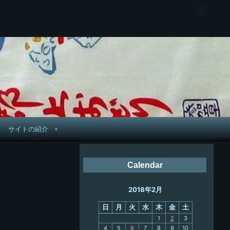
サイトの紹介
管理人へ連絡
Calendar
鉄道旅歴
2018年2月
PC略歴
日
月
火
水
木
金
土
PC歴
1
2
3
4
5
6
7
8
9
10