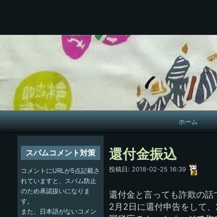
メ
ホーム
イ
ン
還付金振込
スパムコメント対策
ナ
愚
投稿日:
2018-02-25 16:39
コメントにURLが5点記載さ
呑
ビ
れていますと、スパム防止
のため承認扱いになりま
還付金と言っても詐欺の話
ゲ
す。
2月2日に還付申告をして、
また、日本語がないコメン