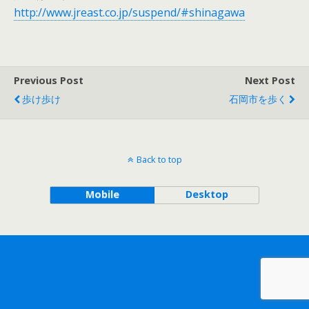
http://www.jreast.co.jp/suspend/#shinagawa
Previous Post
Next Post
歩け歩け
石岡市を歩く
Back to top
Mobile
Desktop