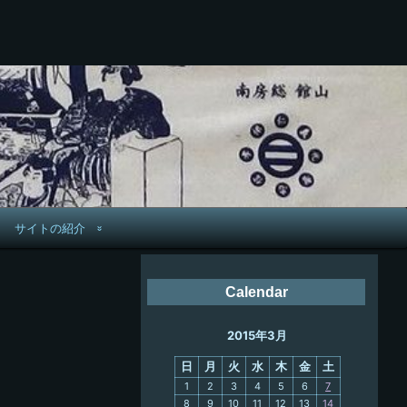
サイトの紹介
管理人へ連絡
Calendar
鉄道旅歴
2015年3月
PC略歴
日
月
火
水
木
金
土
PC歴
1
2
3
4
5
6
7
8
9
10
11
12
13
14