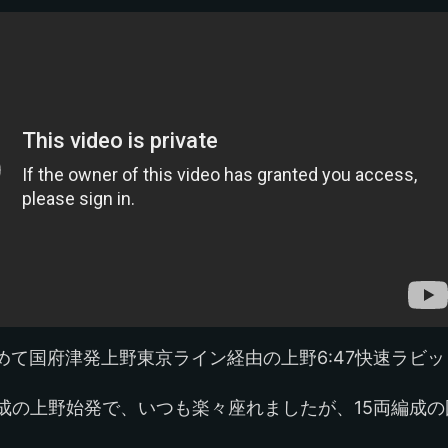
めて国府津発上野東京ライン経由の上野6:47快速ラビ
編成の上野始発で、いつも楽々座れましたが、15両編成