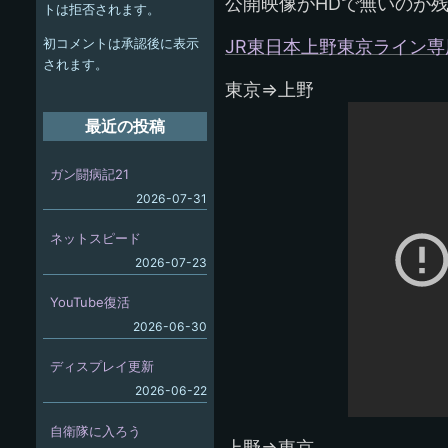
ー
公開映像がHDで無いのが
トは拒否されます。
シ
初コメントは承認後に表示
JR東日本上野東京ライン
ョ
されます。
東京⇒上野
ン
最近の投稿
ガン闘病記21
2026-07-31
ネットスピード
2026-07-23
YouTube復活
2026-06-30
ディスプレイ更新
2026-06-22
自衛隊に入ろう
上野⇒東京