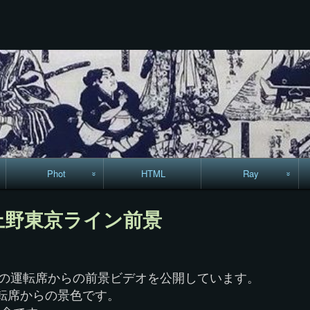
コ
ン
テ
ン
ツ
へ
ス
キ
ッ
プ
Phot
HTML
Ray
駅からハイキング・
MML
上野東京ライン前景
コースマップ
絵はがき
ンの運転席からの前景ビデオを公開しています。
手拭いの旅
転席からの景色です。