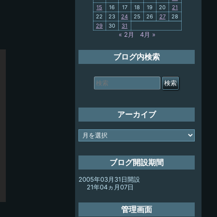
15
16
17
18
19
20
21
My-PC
22
23
24
25
26
27
28
29
30
31
放浪記
« 2月
4月 »
ブログ内検索
検
索
対
象:
アーカイブ
ア
ー
カ
イ
ブログ開設期間
ブ
2005年03月31日開設
21年04ヵ月07日
管理画面