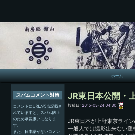
メ
ホーム
イ
ン
JR東日本公開・
スパムコメント対策
ナ
愚
投稿日:
2015-03-24 04:30
コメントにURLが5点記載さ
呑
ビ
れていますと、スパム防止
のため承認扱いになりま
JR東日本が上野東京ライ
ゲ
す。
一般人では撮影出来ない運
また、日本語がないコメン