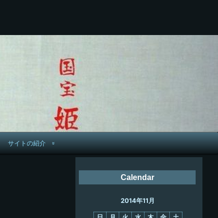
サイトの紹介
管理人へ連絡
Calendar
鉄道旅歴
2014年11月
PC略歴
日
月
火
水
木
金
土