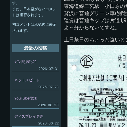
ゲ
す。
東海道線二宮駅、小田原の
また、日本語がないコメン
ー
贅沢に普通グリーン車(別途
トは拒否されます。
運賃は普通キップは片道1,9
シ
初コメントは承認後に表示
よ～分からないですね。
ョ
されます。
土日祭日のちょっと遠いと
ン
最近の投稿
ガン闘病記21
2026-07-31
ネットスピード
2026-07-23
YouTube復活
2026-06-30
ディスプレイ更新
2026-06-22