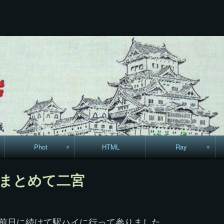
コ
ン
テ
ン
ツ
へ
ス
キ
ッ
プ
Phot
HTML
Ray
駅からハイキング・
MML
、まとめて二宮
コースマップ
絵はがき
で前日に続けて駅ハイに行って参りました。