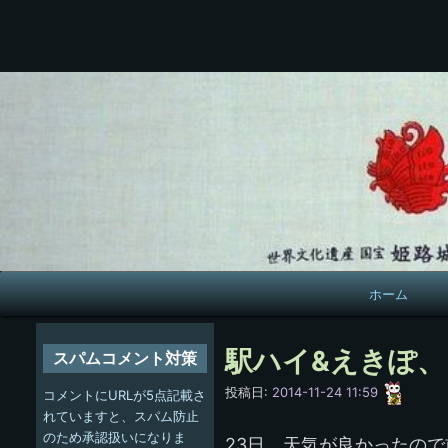
メ
ホーム
イ
ン
駅ハイ&えきぽ
スパムコメント対策
ナ
愚
投稿日:
2014-11-24 11:59
コメントにURLが5点記載さ
呑
ビ
れていますと、スパム防止
のため承認扱いになりま
23日、天気が良かったの