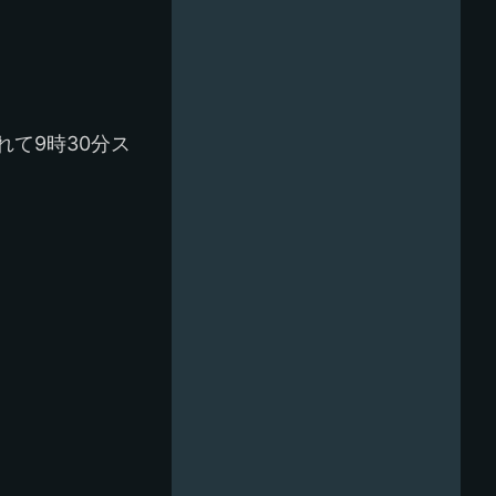
て9時30分ス