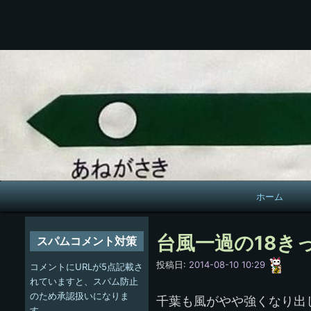
メ
ホーム
イ
ン
台風一過の18き
スパムコメント対策
ナ
愚
投稿日:
2014-08-10 10:29
コメントにURLが5点記載さ
呑
ビ
れていますと、スパム防止
のため承認扱いになりま
千葉も風がやや強くなり出
ゲ
す。