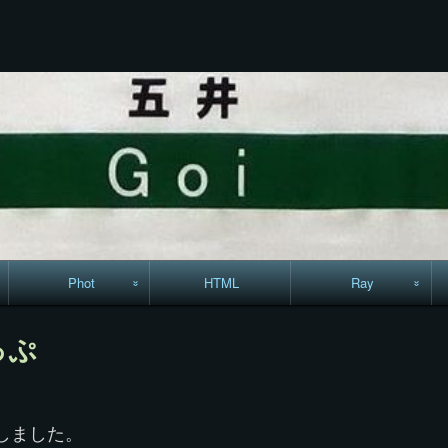
コ
ン
テ
ン
ツ
へ
ス
キ
ッ
プ
Phot
HTML
Ray
駅からハイキング・
MML
っぷ
コースマップ
絵はがき
しました。
手拭いの旅