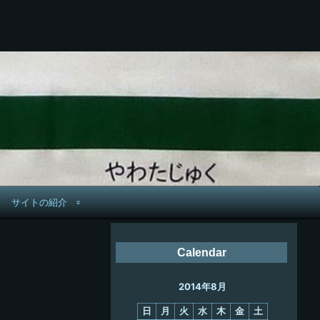
サイトの紹介
管理人へ連絡
Calendar
鉄道旅歴
2014年8月
PC略歴
日
月
火
水
木
金
土