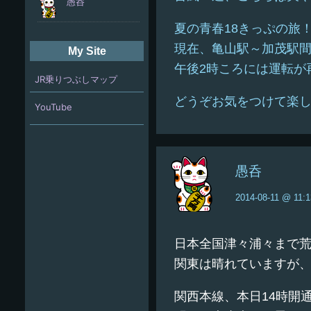
夏の青春18きっぷの旅
現在、亀山駅～加茂駅
My Site
午後2時ころには運転が
JR乗りつぶしマップ
どうぞお気をつけて楽
YouTube
愚呑
2014-08-11 @ 11:1
日本全国津々浦々まで荒
関東は晴れていますが
関西本線、本日14時開