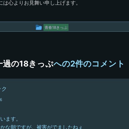
には心よりお見舞い申し上げます。
投
青春18きっぷ
稿
グ
ル
一過の18きっぷ
への2件のコメント
ー
プ
ック
46
ざいます。
やかな朝ですが、被害がでましたねぇ