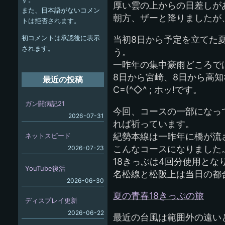
厚い雲の上からの日差しが
また、日本語がないコメン
ー
朝方、ザーと降りましたが
トは拒否されます。
シ
初コメントは承認後に表示
当初8日から予定を立てた
ョ
されます。
う。
一昨年の集中豪雨どころで
ン
8日から宮崎、8日から高
最近の投稿
C=(^◇^ ; ホッ!です。
ガン闘病記21
今回、コースの一部になっ
2026-07-31
れば祈っています。
紀勢本線は一昨年に橋が流
ネットスピード
こんなコースになりました
2026-07-23
18きっぷは4回分使用とな
YouTube復活
名松線と松阪上は当日の都
2026-06-30
夏の青春18きっぷの旅
ディスプレイ更新
2026-06-22
最近の台風は範囲外の遠い