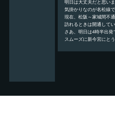
明日は大丈夫だと思い
気掛かりなのが名松線
現在、松阪～家城間不通
訪れるときは開通して
さあ、明日は4時半出発
スムーズに新今宮にと