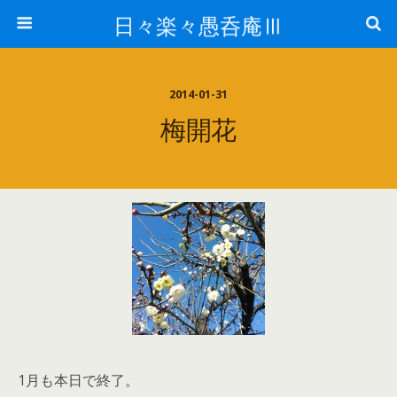
日々楽々愚呑庵Ⅲ
2014-01-31
梅開花
1月も本日で終了。