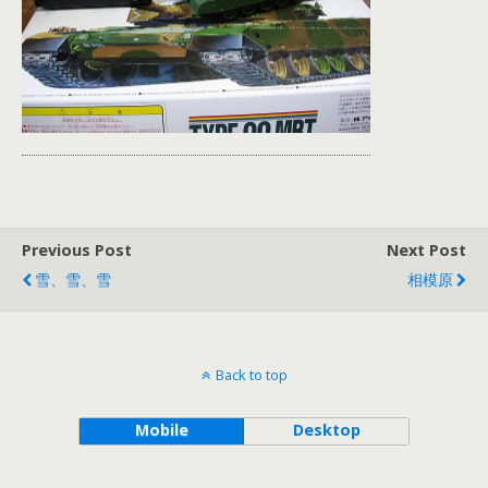
Previous Post
Next Post
雪、雪、雪
相模原
Back to top
Mobile
Desktop