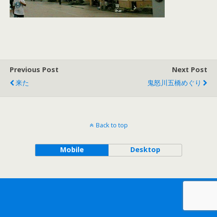
Previous Post
Next Post
来た
鬼怒川五橋めぐり
Back to top
Mobile
Desktop