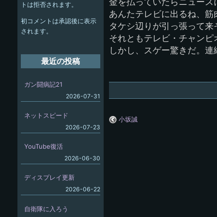
ー
金を払っていたらニュース
トは拒否されます。
あんたテレビに出るね、筋
シ
初コメントは承認後に表示
タケシ辺りが引っ張って来
ョ
されます。
それともテレビ・チャンピ
ン
しかし、スゲー驚きだ。連
最近の投稿
ガン闘病記21
2026-07-31
ネットスピード
小坂誠
2026-07-23
YouTube復活
2026-06-30
ディスプレイ更新
2026-06-22
自衛隊に入ろう