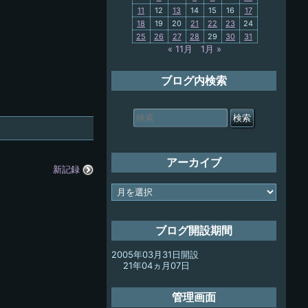
11
12
13
14
15
16
17
My-PC
18
19
20
21
22
23
24
25
26
27
28
29
30
31
放浪記
« 11月
1月 »
ブログ内検索
検
索
対
象:
アーカイブ
新記録
ア
ー
カ
イ
ブログ開設期間
ブ
2005年03月31日開設
21年04ヵ月07日
管理画面