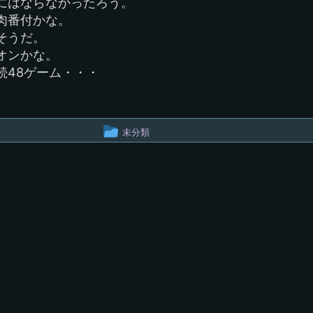
にはならなかったろう。
肉番付かな。
そうだ。
オンかな。
続48ゲーム・・・
投
未分類
稿
グ
ル
ー
プ