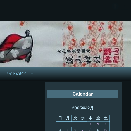
サイトの紹介
管理人へ連絡
Calendar
鉄道旅歴
2005年12月
PC略歴
日
月
火
水
木
金
土
PC歴
1
2
3
4
5
6
7
8
9
10