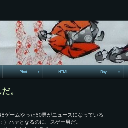
コ
ン
テ
ン
ツ
へ
ス
キ
ッ
プ
Phot
HTML
Ray
駅からハイキング・
MML
んだ。
コースマップ
絵はがき
48ゲームやった60男がニュースになっている。
手拭いの旅
｀；）ハァとなるのに、スゲー男だ。