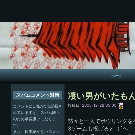
メ
ホーム
イ
ン
凄い男がいたも
スパムコメント対策
ナ
愚
投稿日:
2005-12-28 05:00
コメントにURLが5点記載さ
呑
ビ
れていますと、スパム防止
のため承認扱いになりま
黙々と一人でボウリングを
ゲ
す。
3ゲームも投げると（´ヘ
また、日本語がないコメン