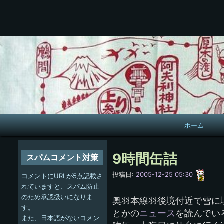
メ
ホーム
イ
ン
9時間缶詰
スパムコメント対策
ナ
愚
投稿日:
2005-12-25 05:30
コメントにURLが5点記載さ
呑
ビ
れていますと、スパム防止
のため承認扱いになりま
奥羽本線羽後境付近で雪に
ゲ
す。
とかの
ニュース
を読んでい
また、日本語がないコメン