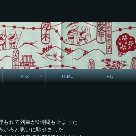
コ
ン
テ
ン
ツ
へ
ス
キ
ッ
プ
Phot
HTML
Ray
駅からハイキング・
MML
コースマップ
絵はがき
埋もれて列車が9時間も止まった
手拭いの旅
ろいろと思いに馳せました。