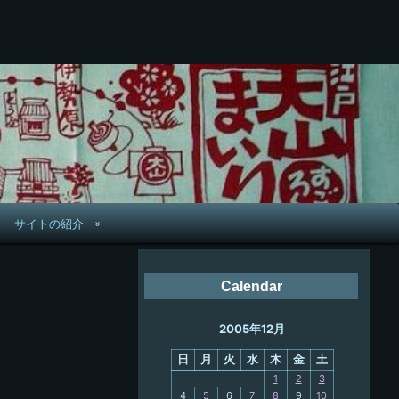
サイトの紹介
管理人へ連絡
Calendar
鉄道旅歴
2005年12月
PC略歴
日
月
火
水
木
金
土
PC歴
1
2
3
4
5
6
7
8
9
10