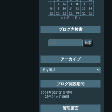
11
12
13
14
15
16
17
My-PC
18
19
20
21
22
23
24
25
26
27
28
29
30
31
放浪記
« 11月
1月 »
ブログ内検索
検
索
対
象:
アーカイブ
ア
ー
カ
イ
ブログ開設期間
ブ
2005年03月31日開設
21年04ヵ月06日
管理画面