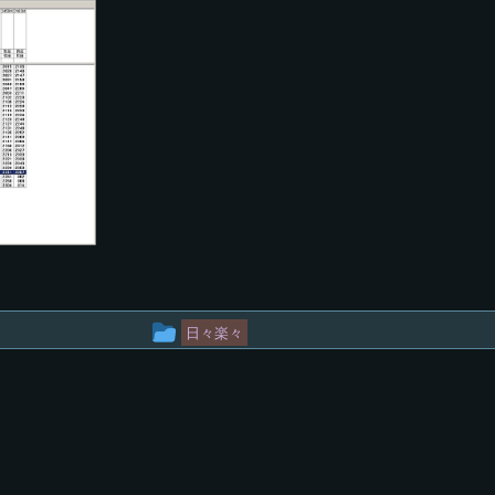
投
日々楽々
稿
グ
ル
ー