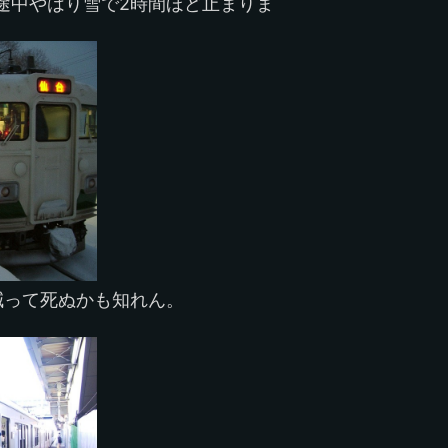
途中やはり雪で2時間ほど止まりま
減って死ぬかも知れん。