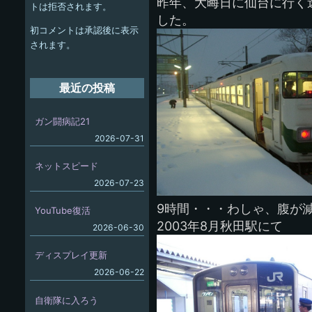
ー
昨年、大晦日に仙台に行く
トは拒否されます。
した。
シ
初コメントは承認後に表示
ョ
されます。
ン
最近の投稿
ガン闘病記21
2026-07-31
ネットスピード
2026-07-23
9時間・・・わしゃ、腹が
YouTube復活
2003年8月秋田駅にて
2026-06-30
ディスプレイ更新
2026-06-22
自衛隊に入ろう