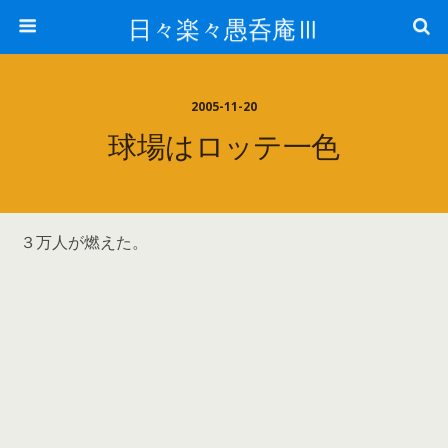
日々楽々愚呑庵Ⅲ
2005-11-20
球場はロッテ一色
３万人が燃えた。