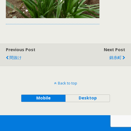
Previous Post
Next Post
間抜け
錦糸町
Back to top
Mobile
Desktop