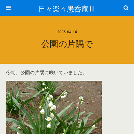
日々楽々愚呑庵Ⅲ
2005-04-16
公園の片隅で
今朝、公園の片隅に咲いていました。