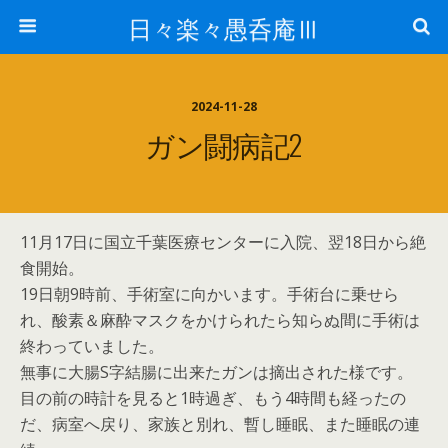
日々楽々愚呑庵Ⅲ
2024-11-28
ガン闘病記2
11月17日に国立千葉医療センターに入院、翌18日から絶
食開始。
19日朝9時前、手術室に向かいます。手術台に乗せら
れ、酸素＆麻酔マスクをかけられたら知らぬ間に手術は
終わっていました。
無事に大腸S字結腸に出来たガンは摘出された様です。
目の前の時計を見ると1時過ぎ、もう4時間も経ったの
だ、病室へ戻り、家族と別れ、暫し睡眠、また睡眠の連