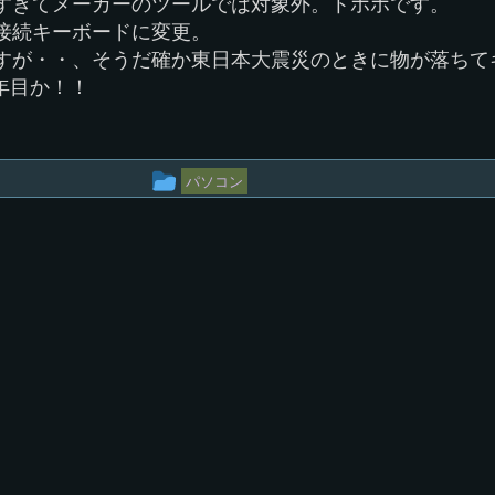
すぎてメーカーのツールでは対象外。トホホです。
B接続キーボードに変更。
すが・・、そうだ確か東日本大震災のときに物が落ちて
年目か！！
投
パソコン
稿
グ
ル
ー
プ