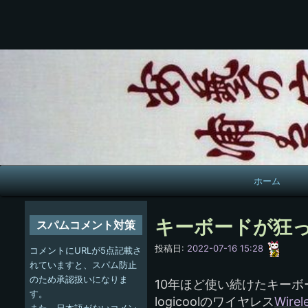
メ
ホーム
イ
ン
キーボードが狂
スパムコメント対策
ナ
愚
投稿日:
2022-07-16 15:28
コメントにURLが5点記載さ
呑
ビ
れていますと、スパム防止
のため承認扱いになりま
10年ほど使い続けたキー
ゲ
す。
logicoolのワイヤレス
Wirel