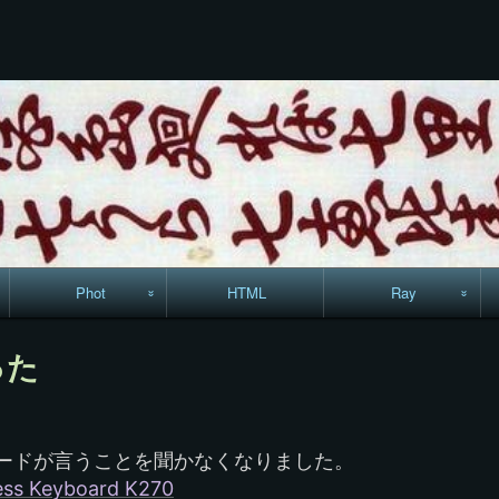
コ
ン
テ
ン
ツ
へ
ス
キ
ッ
プ
Phot
HTML
Ray
駅からハイキング・
MML
った
コースマップ
絵はがき
ボードが言うことを聞かなくなりました。
手拭いの旅
ess Keyboard K270