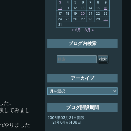
3
4
5
6
7
8
9
10
11
12
13
14
15
16
My-PC
17
18
19
20
21
22
23
24
25
26
27
28
29
30
放浪記
31
« 6月
8月 »
ブログ内検索
検
索
対
象:
アーカイブ
ア
ー
カ
した。
イ
ブログ開設期間
戻してみまし
ブ
2005年03月31日開設
21年04ヵ月06日
れやりました