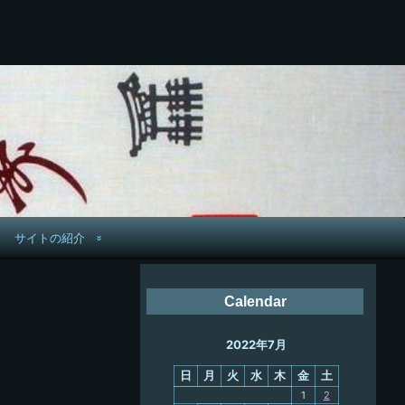
サイトの紹介
管理人へ連絡
Calendar
鉄道旅歴
2022年7月
PC略歴
日
月
火
水
木
金
土
PC歴
1
2