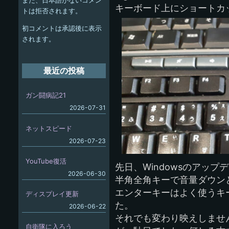
また、日本語がないコメン
ー
キーボード上にショートカ
トは拒否されます。
シ
初コメントは承認後に表示
ョ
されます。
ン
最近の投稿
ガン闘病記21
2026-07-31
ネットスピード
2026-07-23
YouTube復活
先日、Windowsのアッ
2026-06-30
半角全角キーで音量ダウン
エンターキーはよく使うキ
ディスプレイ更新
た。
2026-06-22
それでも変わり映えしませ
自衛隊に入ろう