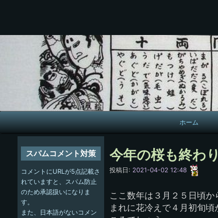
メ
ホーム
イ
ン
今年の桜も終わ
スパムコメント対策
ナ
愚
投稿日:
2021-04-02 12:48
コメントにURLが5点記載さ
呑
ビ
れていますと、スパム防止
のため承認扱いになりま
ここ数年は３月２５日頃か
ゲ
す。
まれに花冷えで４月初旬頃
また、日本語がないコメン