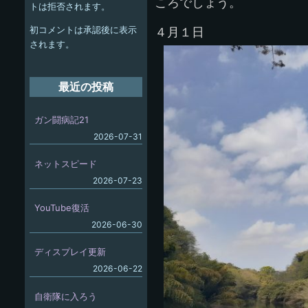
ー
ころでしょう。
トは拒否されます。
シ
初コメントは承認後に表示
４月１日
ョ
されます。
ン
最近の投稿
ガン闘病記21
2026-07-31
ネットスピード
2026-07-23
YouTube復活
2026-06-30
ディスプレイ更新
2026-06-22
自衛隊に入ろう