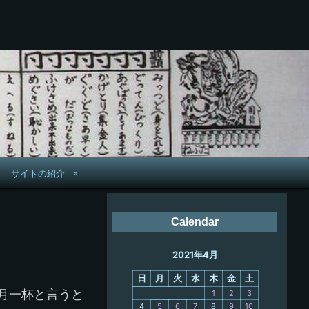
サイトの紹介
管理人へ連絡
Calendar
鉄道旅歴
2021年4月
PC略歴
日
月
火
水
木
金
土
PC歴
月一杯と言うと
1
2
3
4
5
6
7
8
9
10