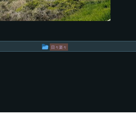
投
日々楽々
稿
グ
ル
ー
プ