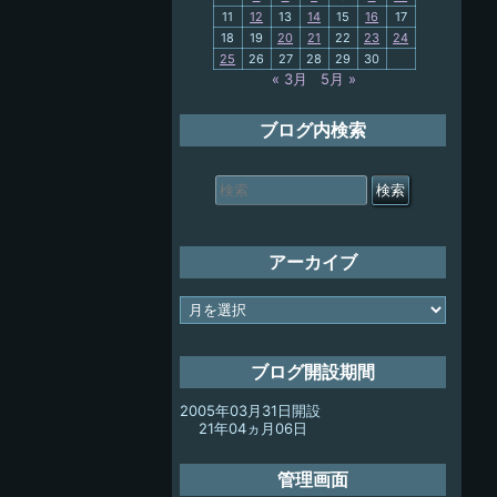
11
12
13
14
15
16
17
My-PC
18
19
20
21
22
23
24
25
26
27
28
29
30
放浪記
« 3月
5月 »
ブログ内検索
検
索
対
象:
アーカイブ
ア
ー
カ
イ
ブログ開設期間
ブ
2005年03月31日開設
21年04ヵ月06日
管理画面