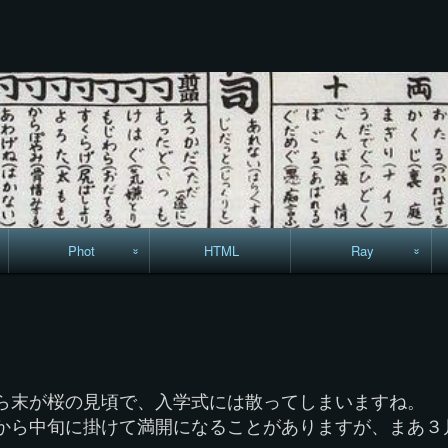
コ
ン
テ
ン
ツ
へ
ス
キ
ッ
プ
Phot
HTML
Ray
駅からハイキング・
MML
り
コースマップ
絵はがき
ら末が桜の見頃で、入学式には散ってしまいますね。
手拭いの旅
から中旬に掛けて満開になることがありますが、まあ３