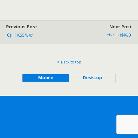
Previous Post
Next Post
JH1KSS失効
サイト移転
Back to top
Mobile
Desktop